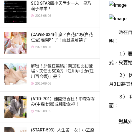
SOD STAR四小天后少一人！星乃
莉子畢業！
2026-08-06
她在自己
(CAWB-024)什麼？白花にあ(白花
仁愛)離開S1了！而且還解禁了！
明：
2026-08-06
１）要贈
式，只要
解密！那位在無碼片商加勒比初登
場、天使のSEX的「江川ゆりか(江
２） 因為
川百合香)」是？
月3日將其
2026-08-06
３） 有關
(ATID-701）離開蚊香社！中森なな
み(中森七海)成純愛女神！
面：
2026-08-05
對其外型
(START-593）人生第一次！小笠原