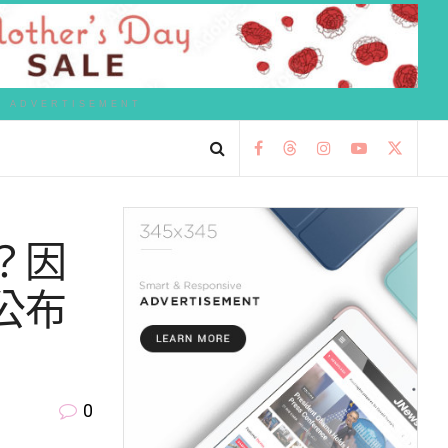
ADVERTISEMENT
？因
公布
0