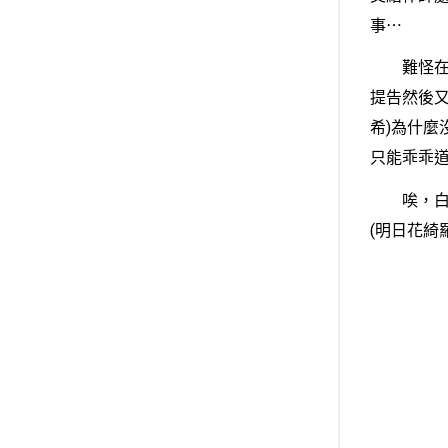
事⋯
難怪在Li
提告然後又
希)為什麼
只能乖乖
唉，白浜
(明日花綺