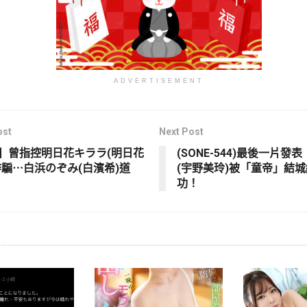
ADVERTISEMENT
ost
Next Post
】曾指控明日花キララ(明日花
(SONE-544)最後一片發
詐騙⋯白浜のぞみ(白濱希)道
(宇野美玲)被「童帝」結
功！