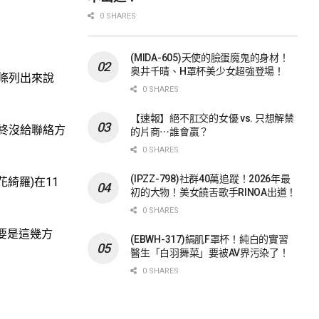
0 SHARES
(MIDA-605)天使的臉蛋魔鬼的身材！
奥井千晴、H罩杯美少女超強登場！
條列出來說
0 SHARES
【速報】絕不肛交的女優 vs. 只想解禁
終沒給聯絡方
的片商⋯誰會贏？
0 SHARES
(IPZZ-798)社群40萬追蹤！2026年最
綺羅)在11
初的大物！美女饒舌歌手RINOA出道！
0 SHARES
要是這幾方
(EBWH-317)絹肌F罩杯！純白的實習
醫生「白羽舞菜」要被AV界污染了！
0 SHARES