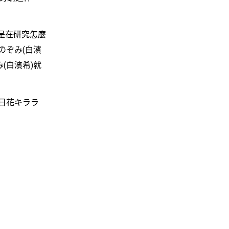
是在研究怎麼
のぞみ(白濱
(白濱希)就
日花キララ