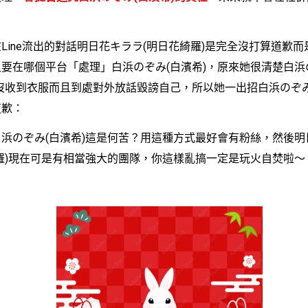
ne流出的對話明日花キララ(明日花綺羅)是完全沒打算道歉而
要在哪個平台「處理」白浜のぞみ(白濱希)，原來她很清楚白浜
沒收到衣服而且到處對外放話毀謗自己，所以她一出招白浜のぞみ
道歉：
のぞみ(白濱希)這是何苦？用這種方式最好會有粉絲，然後明
羅)現在可是有相當強大的團隊，你這樣亂搞一定是玩火自焚啦～