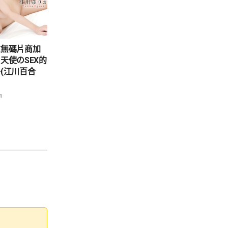
在無碼片商加
天使のSEX的
(江川百合
8