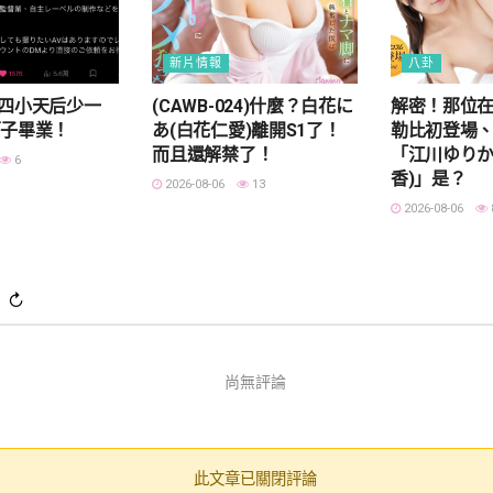
新片情報
八卦
AR四小天后少一
(CAWB-024)什麼？白花に
解密！那位
莉子畢業！
あ(白花仁愛)離開S1了！
勒比初登場、
而且還解禁了！
「江川ゆりか
6
香)」是？
2026-08-06
13
2026-08-06
)
↻
尚無評論
此文章已關閉評論