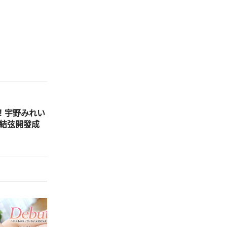
表！宇野みれい
城結弦開發成