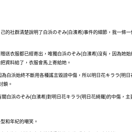
的社群清楚說明了白浜のぞみ(白濱希)事件的細節，我一條一
送衣服都已經寄出，唯獨白浜のぞみ(白濱希)沒有，因為她始
她把資料給了，衣服會馬上寄給她。
白浜始終不斷用各種謠言毀謗中傷，所以明日花キララ(明日花
封鎖。
白浜のぞみ(白濱希)對明日花キララ(明日花綺羅)的中傷，主
和年紀的嘲笑。