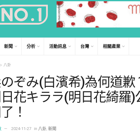
新聞
分析
活動訊息
台灣
相關產業
八卦
のぞみ(白濱希)為何道歉
日花キララ(明日花綺羅)
相了！
秋
2024-11-27
in
八卦
,
新聞