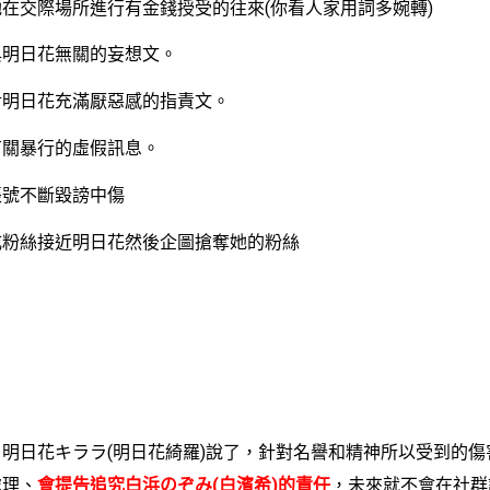
交際場所進行有金錢授受的往來(你看人家用詞多婉轉)
日花無關的妄想文。
日花充滿厭惡感的指責文。
暴行的虛假訊息。
不斷毀謗中傷
絲接近明日花然後企圖搶奪她的粉絲
日花キララ(明日花綺羅)說了，針對名譽和精神所以受到的傷
處理、
會提告追究白浜のぞみ(白濱希)的責任
，未來就不會在社群