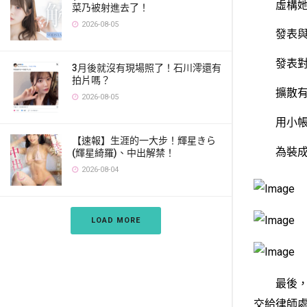
虛構她在
菜乃被射進去了！
2026-08-05
發表與明
發表對明
3月後就沒有現場照了！石川澪還有
拍片嗎？
擴散有關
2026-08-05
用小帳號
【速報】生涯的一大步！輝星きら
為裝成粉
(輝星綺羅)、中出解禁！
2026-08-04
LOAD MORE
最後，明
交給律師