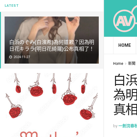
LATEST
白浜のぞみ(白濱希)為何道歉？因為明
HOME
日花キララ(明日花綺羅)公布真相了！
2024-11-27
Home
新聞
白浜
為明
真
by
一劍浣春