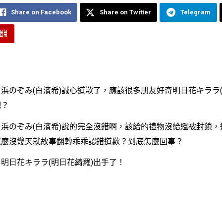
Share on Facebook
Share on Twitter
Telegram
のぞみ(白濱希)誠心道歉了，應該很多朋友好奇明日花キララ(
吧？
のぞみ(白濱希)說的完全沒錯啊，該給的禮物沒給還被封鎖，
怎麼沒幾天就故事翻轉乖乖認錯道歉？到底怎麼回事？
日花キララ(明日花綺羅)出手了！