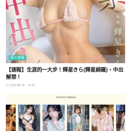
新片情報
【速報】生涯的一大步！輝星きら(輝星綺羅)、中出
解禁！
2026-08-04
40