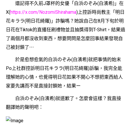
還記得不久前J罩杯的女優「白浜のぞみ(白濱希)」在
X(
https://x.com/NozomiShirahama
)
上控訴時尚教主「明日
花キララ(明日花綺羅)」詐騙嗎？她說自己在8月下旬於明
日花在Tiktok的直播狂刷禮物並且抽獎得到T-Shirt，結果過
了兩個月都沒收到東西，想要問問是怎麼回事結果發現自
己被封鎖了⋯
於是愈想愈氣的白浜のぞみ(白濱希)就把事情的始末
Po上社群控訴明日花キララ(明日花綺羅)訴騙，我完全能
理解她的心情，也覺得明日花如果不開心不想把東西給人
家要先講而不是直接封鎖她，結果ー
白浜のぞみ(白濱希)就道歉了。怎麼會這樣？我直接
翻譯她的聲明吧：