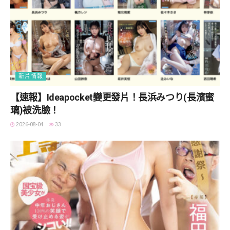
新片情報
【速報】Ideapocket變更發片！長浜みつり(長濱蜜
璃)被洗臉！
2026-08-04
33