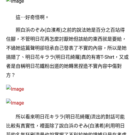
這⋯好奇怪啊。
照白浜のぞみ(白濱希)之前的說法她是百分之百站得
住腳，不管明日花再怎麼討厭她但該給的東西就是要給，
不過她這篇聲明卻坦承自己發表了不實的內容，所以是她
搞錯了、明日花キララ(明日花綺羅)真的有寄T-Shirt，又或
者是自稱明日花鐵粉出道的她轉黑捏造不實內容中傷對
方？
所以看來明日花キララ(明日花綺羅)流出的對話可能
比較有真實性，裡面除了說白浜のぞみ(白濱希)利用明日
花的名氣狂刷流量也說掌握了不利於她的證據只是在考慮