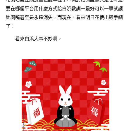
要在哪個平台用什麼方式給白浜教訓ー最好可以一擊就讓
她閉嘴甚至是永遠消失，而現在，看來明日花使出殺手鐧
了：
看來白浜大事不妙啊。