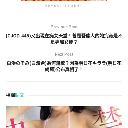
ADVERTISEMENT
Previous Post
(CJOD-445)又出現在痴女天堂！曾是藝能人的她究竟是不
是專屬女優？
Next Post
白浜のぞみ(白濱希)為何道歉？因為明日花キララ(明日花
綺羅)公布真相了！
相關
貼文