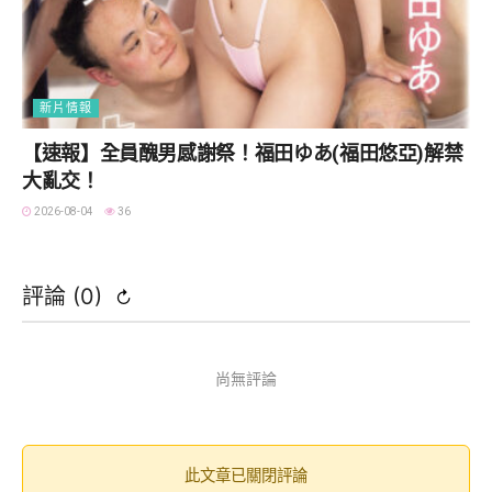
新片情報
【速報】全員醜男感謝祭！福田ゆあ(福田悠亞)解禁
大亂交！
2026-08-04
36
評論 (
0
)
↻
尚無評論
此文章已關閉評論