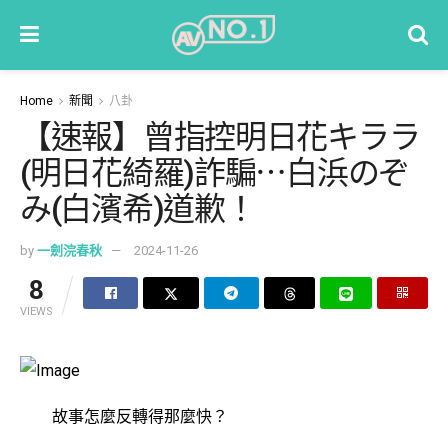
Home
新聞
八卦
【速報】曾指控明日花キララ
(明日花綺羅)詐騙⋯白浜のぞ
み(白濱希)道歉！
by
一劍浣春秋
2024-11-26
8
VIEWS
故事怎麼反轉得那麼快？