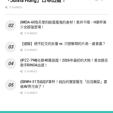
「Junna Hung」日本出道！
0 SHARES
(MIDA-605)天使的臉蛋魔鬼的身材！奥井千晴、H罩杯美
少女超強登場！
0 SHARES
【速報】絕不肛交的女優 vs. 只想解禁的片商⋯誰會贏？
0 SHARES
(IPZZ-798)社群40萬追蹤！2026年最初的大物！美女饒舌
歌手RINOA出道！
0 SHARES
(EBWH-317)絹肌F罩杯！純白的實習醫生「白羽舞菜」要
被AV界污染了！
0 SHARES