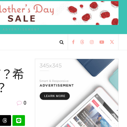
ADVERTISEMENT
商？希
？
0