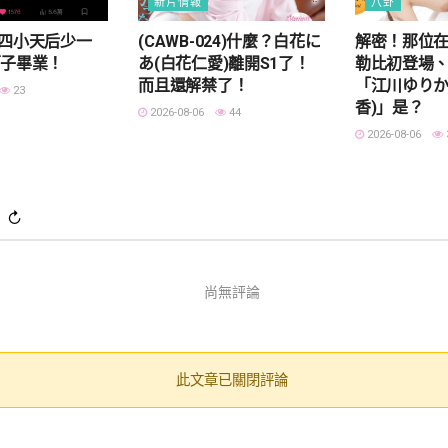
新片情報
八卦
AR四小天后少一
(CAWB-024)什麼？白花に
解密！那位
莉子畢業！
あ(白花仁愛)離開S1了！
勒比初登場、
而且還解禁了！
「江川ゆりか
23
香)」是？
2026-08-06
44
2026-08-06
)
↻
尚無評論
此文章已關閉評論