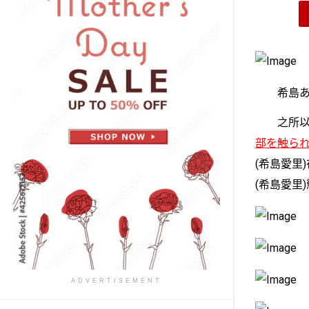
希島あい
之所以會
部を触ら
(希島愛里
(希島愛里
ADVERTISEMENT