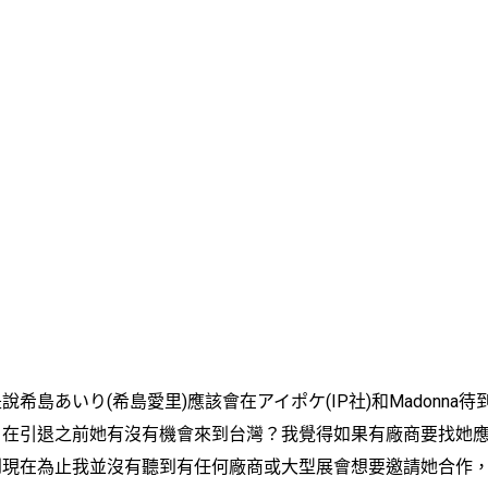
島あいり(希島愛里)應該會在アイポケ(IP社)和Madonna待
，在引退之前她有沒有機會來到台灣？我覺得如果有廠商要找她
到現在為止我並沒有聽到有任何廠商或大型展會想要邀請她合作