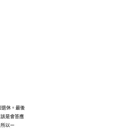
到退休。最後
應該是會答應
，所以ー