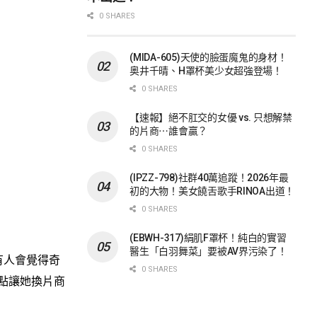
0 SHARES
(MIDA-605)天使的臉蛋魔鬼的身材！
奥井千晴、H罩杯美少女超強登場！
0 SHARES
【速報】絕不肛交的女優 vs. 只想解禁
的片商⋯誰會贏？
0 SHARES
(IPZZ-798)社群40萬追蹤！2026年最
初的大物！美女饒舌歌手RINOA出道！
0 SHARES
(EBWH-317)絹肌F罩杯！純白的實習
醫生「白羽舞菜」要被AV界污染了！
有人會覺得奇
0 SHARES
點讓她換片商