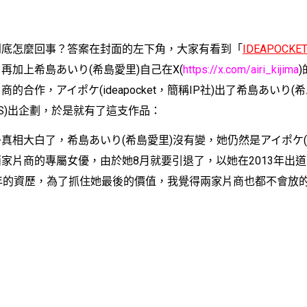
怎麼回事？答案在封面的左下角，大家有看到「
IDEAPOCK
再加上希島あいり(希島愛里)自己在X(
https://x.com/airi_kijima
的合作，アイポケ(ideapocket，簡稱IP社)出了希島あいり(
AS)出企劃，於是就有了這支作品：
大白了，希島あいり(希島愛里)沒有變，她仍然是アイポケ(I
na兩家片商的專屬女優，由於她8月就要引退了，以她在2013年出
年的資歷，為了抓住她最後的價值，我覺得兩家片商也都不會放