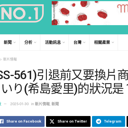
新聞
分析
活動訊息
台灣
相關產業
新片情報
ASS-561)引退前又要換片
いり(希島愛里)的狀況是
秋
2025-01-30
in
新片情報
,
新聞
Share on Facebook
Share on Twitter
Telegram