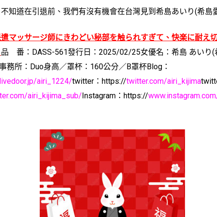
知道在引退前、我們有沒有機會在台灣見到希島あいり(希島愛
派遣マッサージ師にきわどい秘部を触られすぎて、快楽に耐え
。
品 番：DASS-561
發行日：2025/02/25
女優名：希島 あいり(
事務所：Duo
身高／罩杯：160公分／B罩杯
Blog：
livedoor.jp/airi_1224/
twitter：https://
twitter.com/airi_kijima
twit
tter.com/airi_kijima_sub/
Instagram：https://
www.instagram.com/a