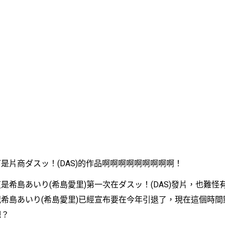
片商ダスッ！(DAS)的作品啊啊啊啊啊啊啊啊啊！
島あいり(希島愛里)第一次在ダスッ！(DAS)發片，也難怪
希島あいり(希島愛里)已經宣布要在今年引退了，現在這個時間
吧？