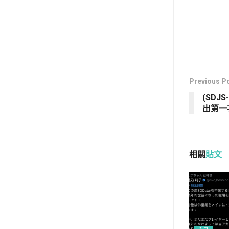
Previous P
(SDJ
出第一
相關
貼文