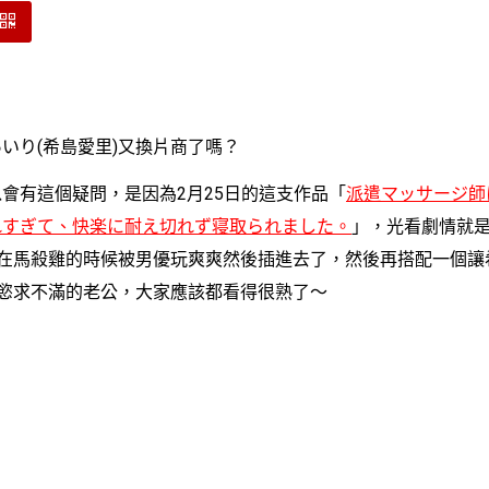
り(希島愛里)又換片商了嗎？
有這個疑問，是因為2月25日的這支作品「
派遣マッサージ師
れすぎて、快楽に耐え切れず寝取られました。
」，光看劇情就
)在馬殺雞的時候被男優玩爽爽然後插進去了，然後再搭配一個讓
)慾求不滿的老公，大家應該都看得很熟了〜