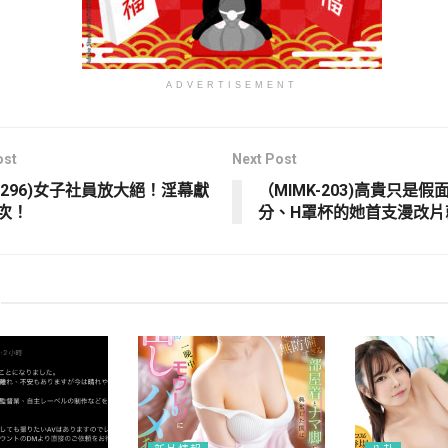
ADVERTISEMENT
ost
Next Post
S-296)女子社員放大絕！淫幕獻
（MIMK-203)高貴只是假
次！
分、H罩杯的她首支漫改片