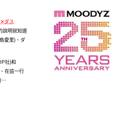
ET✕ダス
)的說明就知道
希島愛里)、ダ
P社)和
道、在這一行
的⋯