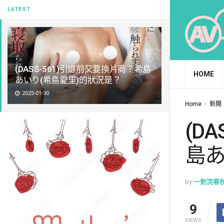
LATEST
(DASS-561)引退前又要換片商？希島
HOME
あいり(希島愛里)的狀況是？
2025-01-30
Home
新聞
(D
島あ
by
一劍浣春
9
VIEWS