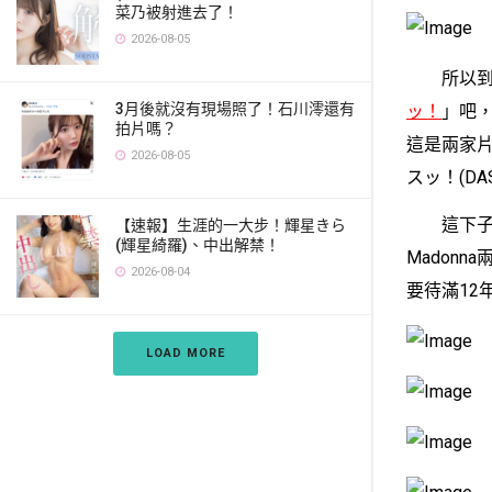
菜乃被射進去了！
2026-08-05
所以到底
3月後就沒有現場照了！石川澪還有
ッ！
」吧，
拍片嗎？
這是兩家片商
2026-08-05
スッ！(D
這下子真相
【速報】生涯的一大步！輝星きら
(輝星綺羅)、中出解禁！
Madon
2026-08-04
要待滿12
LOAD MORE