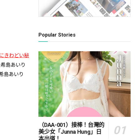
Popular Stories
にきわどい秘
是希島あいり
希島あいり
（DAA-001）接棒！台灣的
美少女「Junna Hung」日
本出道！