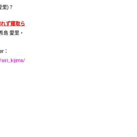
里)？
切れず寝取ら
希島 愛里，
ter：
iri_kijima/