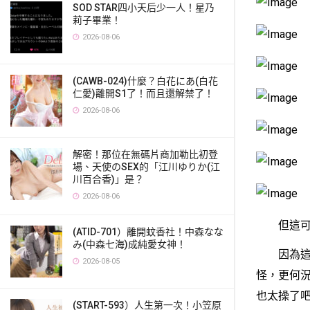
SOD STAR四小天后少一人！星乃
莉子畢業！
2026-08-06
(CAWB-024)什麼？白花にあ(白花
仁愛)離開S1了！而且還解禁了！
2026-08-06
解密！那位在無碼片商加勒比初登
場、天使のSEX的「江川ゆりか(江
川百合香)」是？
2026-08-06
但這可是
(ATID-701）離開蚊香社！中森なな
み(中森七海)成純愛女神！
因為這是希
2026-08-05
怪，更何況
也太操了
(START-593）人生第一次！小笠原