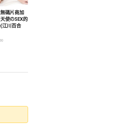
在無碼片商加
天使のSEX的
(江川百合
30