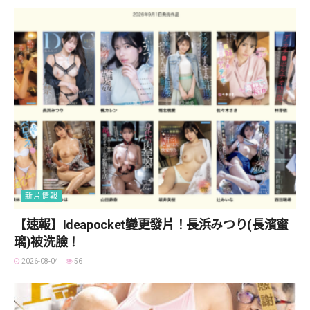
新片情報
【速報】Ideapocket變更發片！長浜みつり(長濱蜜
璃)被洗臉！
2026-08-04
56