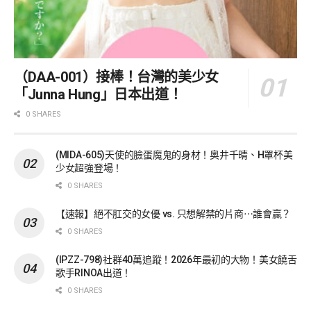
（DAA-001）接棒！台灣的美少女
「Junna Hung」日本出道！
0 SHARES
(MIDA-605)天使的臉蛋魔鬼的身材！奥井千晴、H罩杯美
少女超強登場！
0 SHARES
【速報】絕不肛交的女優 vs. 只想解禁的片商⋯誰會贏？
0 SHARES
(IPZZ-798)社群40萬追蹤！2026年最初的大物！美女饒舌
歌手RINOA出道！
0 SHARES