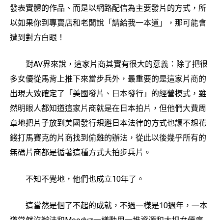
發表實體的作品、而是以網路配信為主要發片的方式，所
以如果你到專賣店和老闆說「請給我一本道」，那可能會
遭到對方白眼！
對AV界來說，這家片商其實有很大的意義：除了把很
多女優從馬背上推下來當步兵外，最重要的是這家片商的
出現大致確定了「美國發片、日本發行」的經營模式，雖
然明眼人都知道這家片商就是在日本拍片，但他們大費周
章地把片子放到美國發行規避日本法律的方式也讓不想花
錢打馬賽克的片商找到偷雞的辦法，從此以後幾乎所有的
無碼片商都是循著這種方式大拍步兵片。
不知不覺地，他們也成立10年了。
這當然是個了不起的成就，不過一樣是10週年，一本