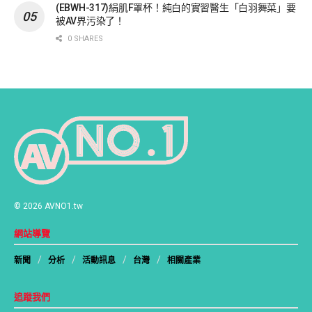
(EBWH-317)絹肌F罩杯！純白的實習醫生「白羽舞菜」要
被AV界污染了！
0 SHARES
© 2026 AVNO1.tw
網站導覽
新聞
分析
活動訊息
台灣
相關產業
追蹤我們