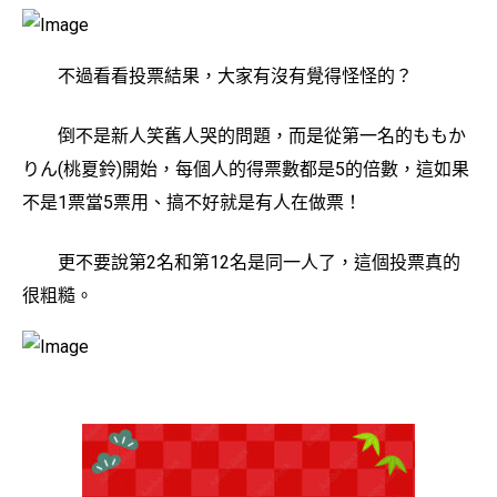
不過看看投票結果，大家有沒有覺得怪怪的？
倒不是新人笑舊人哭的問題，而是從第一名的ももか
りん(桃夏鈴)開始，每個人的得票數都是5的倍數，這如果
不是1票當5票用、搞不好就是有人在做票！
更不要說第2名和第12名是同一人了，這個投票真的
很粗糙。