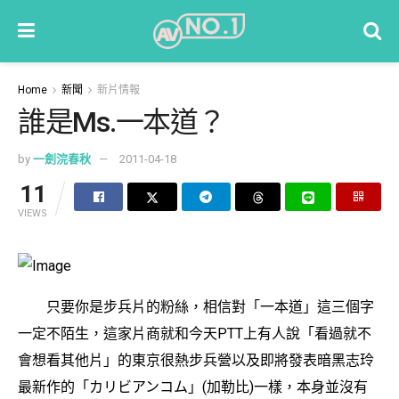
Home
新聞
新片情報
誰是Ms.一本道？
by
一劍浣春秋
2011-04-18
11
VIEWS
只要你是步兵片的粉絲，相信對「一本道」這三個字
一定不陌生，這家片商就和今天PTT上有人說「看過就不
會想看其他片」的東京很熱步兵營以及即將發表暗黑志玲
最新作的「カリビアンコム」(加勒比)一樣，本身並沒有