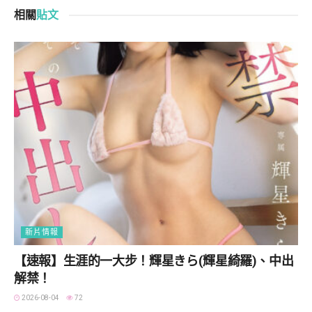
相關
貼文
新片情報
【速報】生涯的一大步！輝星きら(輝星綺羅)、中出
解禁！
2026-08-04
72