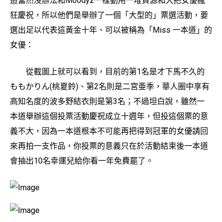
道當然沒辦法和Moodyz一樣動用一堆資源和大把女優瘋
狂慶祝，所以他們是舉辦了一個「大型的」票選活動，要
選出足以代表這黃金十年、可以被稱為「Miss 一本道」的
女優：
從截圖上就可以看到，目前的第1名是才下馬不久的
ももかりん(桃夏鈴)、第2名則是二宮亜季，華人圈中享有
高知名度的波多野結衣則是第3名；不過坦白說，雖然一
本道舉辦這個投票活動慶祝成立十週年，但投這個票的意
義不大，因為一本道根本不可能再把得到冠軍的女優請回
來再拍一支作品，你投票的意義只在於活動結束後一本道
會抽出10名幸運兒給你看一年免費罷了。