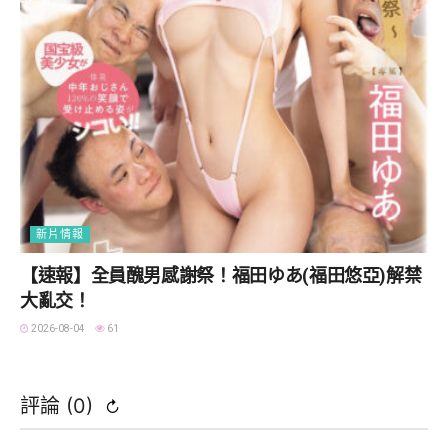
新片情報
【速報】全員醜男感謝祭！福田ゆあ(福田悠亞)解禁
大亂交！
2026-08-04
61
評論 (
0
)
↻