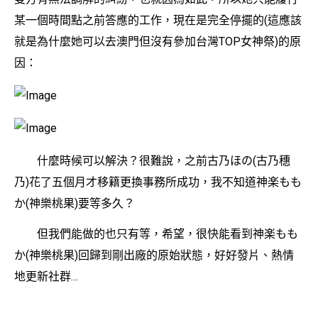
某一個時間點之前答應的工作，現在是完全停擺的(這應該
就是為什麼她可以去澳門但沒有參加台灣TOP女神祭)的原
因：
什麼時候可以解決？很難說，之前古乃ほの(古乃穗
乃)花了五個月才移籍更換事務所成功，我不知道神楽もも
か(神樂桃果)要等多久？
但我們能做的也只有等，希望，很快能看到神楽もも
か(神樂桃果)回歸到剛出廠的原始狀態，好好發片、熱情
地更新社群…