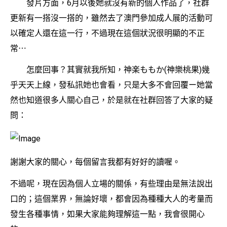
發片方面，6月以後她就沒有新的個人作品了，社群
更新有一搭沒一搭的，雖然去了澳門參加成人展的活動可
以確定人還在這一行，不過現在這個狀況很明顯的不正
常⋯
怎麼回事？其實就我所知，神楽ももか(神樂桃果)幾
乎天天上線，發私訊她也會看，只是大多不會回覆ー她當
然也知道很多人關心自己，於是就在社群回答了大家的疑
問：
謝謝大家的關心，每個留言我都有好好的讀喔。
不過呢，現在因為個人立場的關係，有些理由是無法說出
口的；這個業界，無論好壞，都會因為種種大人的考量而
發生各種事情，如果大家能夠理解這一點，我會很開心