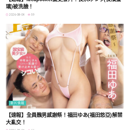
璃)被洗臉！
2026-08-04
59
新片情報
【速報】全員醜男感謝祭！福田ゆあ(福田悠亞)解禁
大亂交！