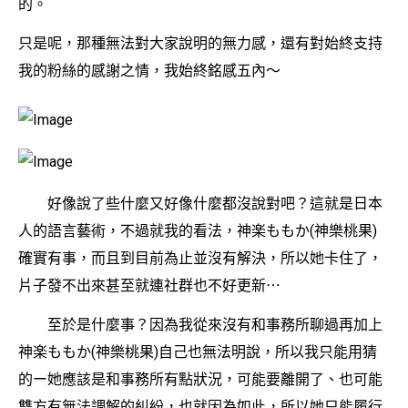
的。
只是呢，那種無法對大家說明的無力感，還有對始終支持
我的粉絲的感謝之情，我始終銘感五內～
好像說了些什麼又好像什麼都沒說對吧？這就是日本
人的語言藝術，不過就我的看法，神楽ももか(神樂桃果)
確實有事，而且到目前為止並沒有解決，所以她卡住了，
片子發不出來甚至就連社群也不好更新⋯
至於是什麼事？因為我從來沒有和事務所聊過再加上
神楽ももか(神樂桃果)自己也無法明說，所以我只能用猜
的ー她應該是和事務所有點狀況，可能要離開了、也可能
雙方有無法調解的糾紛，也就因為如此，所以她只能履行