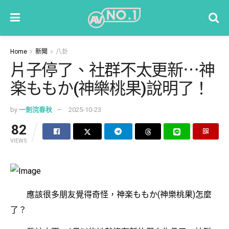
Home
新聞
八卦
片子停了、社群不太更新⋯神
楽ももか(神樂桃果)說明了！
by
一劍浣春秋
2025-10-23
82
VIEWS
應該很多朋友覺得奇怪，神楽ももか(神樂桃果)怎麼
了？