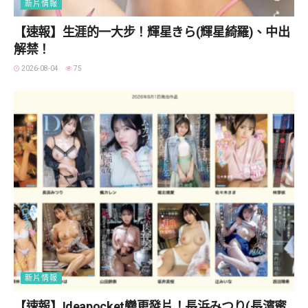
新片情報
【速報】生涯的一大步！輝星きら(輝星綺羅)、中出
解禁！
2026-08-04
75
新片情報
【速報】Ideapocket變更發片！長浜みつり(長濱蜜