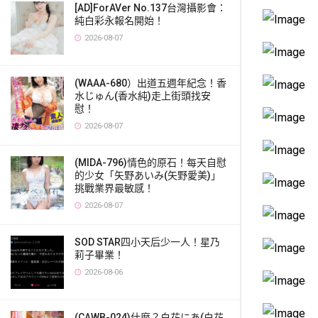
[AD]ForAVer No.137台灣攝影會：
純白彩永報名開始！
2026-08-07
(WAAA-680）出道五週年紀念！香
水じゅん(香水純)走上街頭找安
慰！
2026-08-07
(MIDA-796)情色的原石！每天自慰
的少女「矢野あいみ(矢野愛美)」
挑戰業界最敏感！
2026-08-07
SOD STAR四小天后少一人！星乃
莉子畢業！
2026-08-06
(CAWB-024)什麼？白花にあ(白花