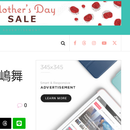
ADVERTISEMENT
：七嶋舞
0