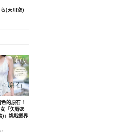
ら(天川空)
6)情色的原石！
少女「矢野あ
美)」挑戰業界
47