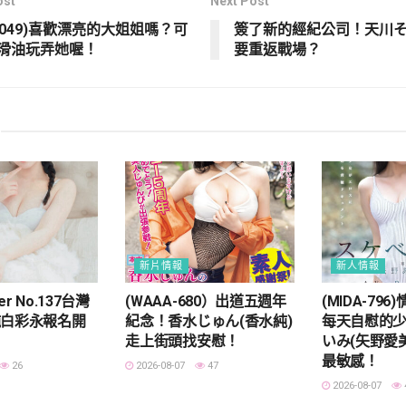
ost
Next Post
R-049)喜歡漂亮的大姐姐嗎？可
簽了新的經紀公司！天川そ
滑油玩弄她喔！
要重返戰場？
新片情報
新人情報
Ver No.137台灣
(WAAA-680）出道五週年
(MIDA-79
純白彩永報名開
紀念！香水じゅん(香水純)
每天自慰的
走上街頭找安慰！
いみ(矢野愛
最敏感！
26
2026-08-07
47
2026-08-07