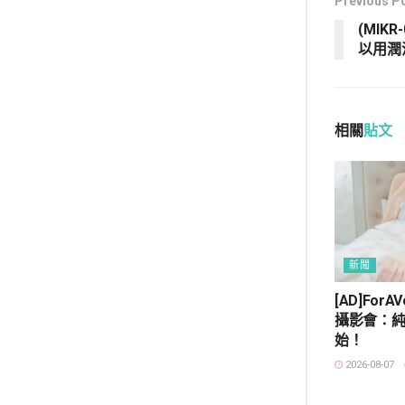
Previous P
(MIK
以用潤
相關
貼文
新聞
[AD]ForA
攝影會：
始！
2026-08-07