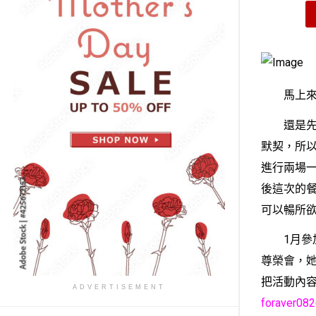
馬上來報
還是先來
默契，所以
進行兩場一對
後這次的餐
可以暢所
1
月參
尊榮會，
把活動內
ADVERTISEMENT
foraver08