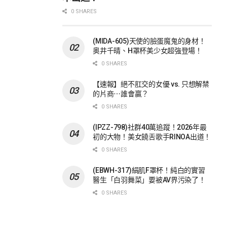
0 SHARES
(MIDA-605)天使的臉蛋魔鬼的身材！
奥井千晴、H罩杯美少女超強登場！
0 SHARES
【速報】絕不肛交的女優 vs. 只想解禁
的片商⋯誰會贏？
0 SHARES
(IPZZ-798)社群40萬追蹤！2026年最
初的大物！美女饒舌歌手RINOA出道！
0 SHARES
(EBWH-317)絹肌F罩杯！純白的實習
醫生「白羽舞菜」要被AV界污染了！
0 SHARES