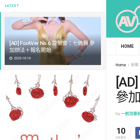
LATEST
[AD] ForAVer No.6 尊榮會：七嶋舞 參
HOME
加辦法＋報名開始
2025-10-10
Home
新聞
[AD
參
by
一劍浣春
10
VIEWS