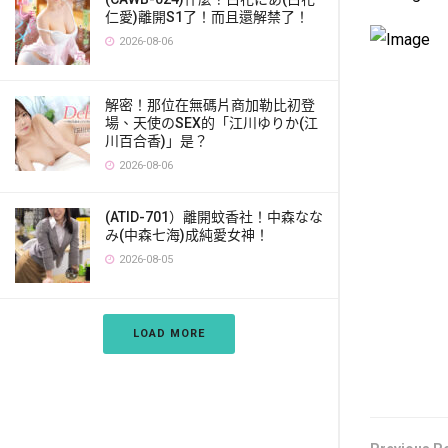
仁愛)離開S1了！而且還解禁了！
2026-08-06
解密！那位在無碼片商加勒比初登
場、天使のSEX的「江川ゆりか(江
川百合香)」是？
2026-08-06
(ATID-701）離開蚊香社！中森なな
み(中森七海)成純愛女神！
2026-08-05
LOAD MORE