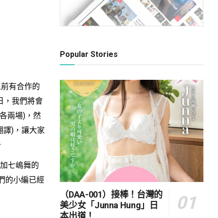
Popular Stories
前有合作的
日，我們將會
天各兩場)，然
譯)，讓大家
〜
加七嶋舞的
們的小編已經
（DAA-001）接棒！台灣的
美少女「Junna Hung」日
本出道！