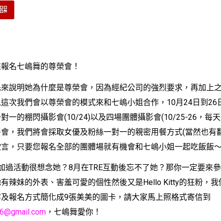
名七嶋舞的尊榮會！
說明她為什麼是尊榮會，因為經紀公司的強烈要求，再加上之
這次我們會以尊榮會的模式來和七嶋小姐合作，10月24日到26
一的棚閃攝影會(10/24)以及四場團體攝影會(10/25-26，每
會，我們將會採取女優及粉絲一對一的親密用餐方式(當然也有翻
欲言，只要您報名全部的團體場就有機會和七嶋小姐一起吃飯飯
加過活動很想念她？
8
月在
TRE
互動後忘不了她？那你一定要來參
她有辣妹的外表、害羞可愛的個性然後又是
Hello Kitty
的狂粉，我
容及報名方式簡化成
9
張美美的圖卡，請大家馬上照格式寄信到
26@gmail.com
，七嶋舞愛你！