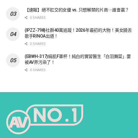
【速報】絕不肛交的女優 vs. 只想解禁的片商⋯誰會贏？
0 SHARES
(IPZZ-798)社群40萬追蹤！2026年最初的大物！美女饒舌
歌手RINOA出道！
0 SHARES
(EBWH-317)絹肌F罩杯！純白的實習醫生「白羽舞菜」要
被AV界污染了！
0 SHARES