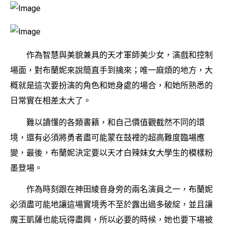
作為智慧與美貌兼具的天才軍師美少女，演戲和控制
場面，對布蘭妮來說簡直手到擒來；唯一麻煩的地方，大
概就是這次要扮演的角色和她身處的場合，和她所熟悉的
日常實在相差太大了。
難以讀懂的各類書籍，和自己價值觀截然不同的環
境，還有必須將勇者盡可能蒙在鼓裡的超高難度臨場應
變，最後，布蘭妮決定要以天才白辣妹女大學生的模樣粉
墨登場。
作為時刻跟在神田綾音身旁的兩名演員之一，布蘭妮
必須盡可能地讓這場實境秀不至於露出過多破綻，並且讓
魔王凱薩也能玩得盡興，所以必要的時候，她也要下場被