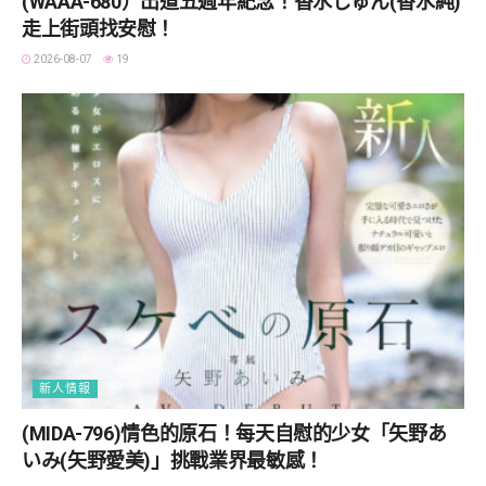
(WAAA-680）出道五週年紀念！香水じゅん(香水純)
走上街頭找安慰！
2026-08-07
19
新人情報
(MIDA-796)情色的原石！每天自慰的少女「矢野あ
いみ(矢野愛美)」挑戰業界最敏感！