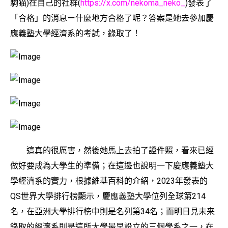
駒猫)在自己的社群(
https://x.com/nekoma_neko_
)發表了
「合格」的消息ー什麼地方合格了呢？答案是她去參加慶
應義塾大學經濟系的考試，錄取了！
這真的很厲害，然後她馬上去拍了證件照，看來已經
做好要成為大學生的準備；在這邊也說明一下慶應義塾大
學經濟系的實力，根據維基百科的介紹，2023年發表的
QS世界大學排行榜顯示，慶應義塾大學位列全球第214
名，在亞洲大學排行榜中則是名列第34名；而明日見未来
錄取的經濟系則是這所大學最早設立的三個學系之一，在