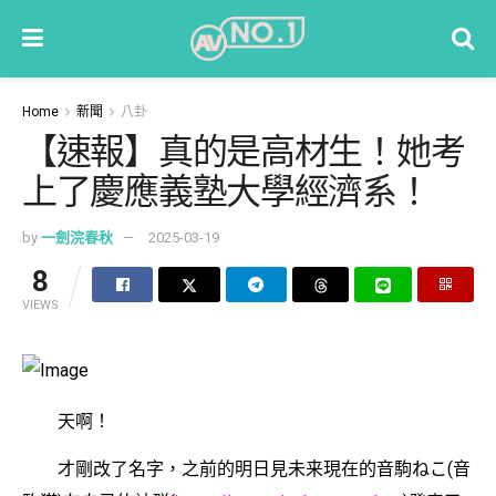
Home
新聞
八卦
【速報】真的是高材生！她考
上了慶應義塾大學經濟系！
by
一劍浣春秋
2025-03-19
8
VIEWS
天啊！
才剛改了名字，之前的明日見未来現在的音駒ねこ(音