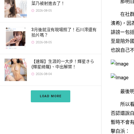
那明日花
菜乃被射進去了！
2026-08-05
在社群上
濱希)，因
3月後就沒有現場照了！石川澪還有
誹謗ー包
拍片嗎？
至是陪外國
2026-08-05
也說自己不
【速報】生涯的一大步！輝星きら
(輝星綺羅)、中出解禁！
2026-08-04
最後明日花
LOAD MORE
所以看來
否認還說
暫時不會
擊白浜：