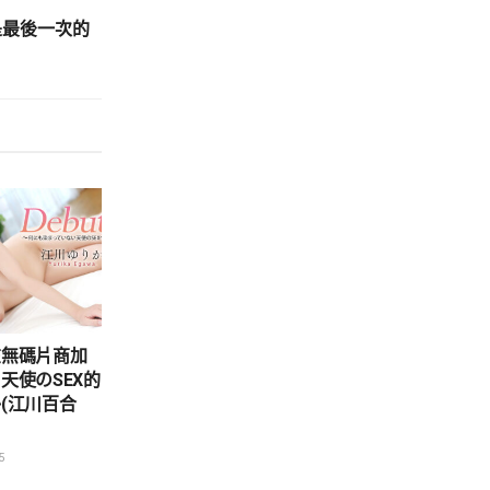
是最後一次的
在無碼片商加
天使のSEX的
(江川百合
5