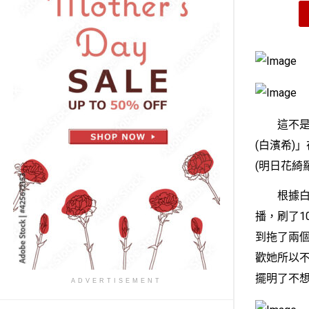
這不是釣魚
(白濱希)
(明日花綺
根據白浜の
播，刷了1
到拖了兩
歡她所以不
擺明了不
ADVERTISEMENT