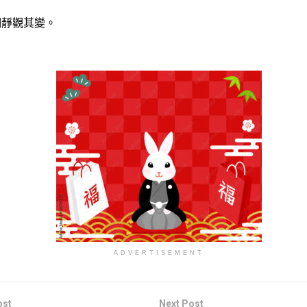
靜觀其變。
ADVERTISEMENT
ost
Next Post