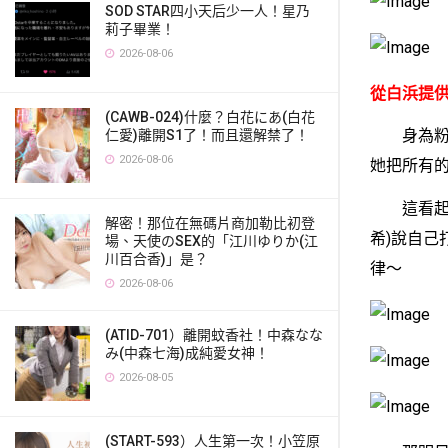
SOD STAR四小天后少一人！星乃
莉子畢業！
2026-08-06
從白浜提供
(CAWB-024)什麼？白花にあ(白花
身為粉絲
仁愛)離開S1了！而且還解禁了！
2026-08-06
她把所有
這看起來
解密！那位在無碼片商加勒比初登
希)說自
場、天使のSEX的「江川ゆりか(江
川百合香)」是？
律〜
2026-08-06
(ATID-701）離開蚊香社！中森なな
み(中森七海)成純愛女神！
2026-08-05
(START-593）人生第一次！小笠原