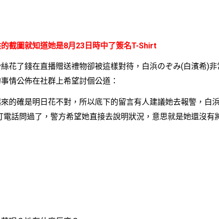
的截圖就知道她是8月23日時中了簽名T-Shirt
花了錢在直播贈送禮物卻被這樣對待，白浜のぞみ(白濱希)非
的事情公佈在社群上希望討個公道：
的確是明日花不對，所以底下的留言有人建議她去報警，白浜
己打電話問過了，警方希望她直接去說明狀況，意思就是她還沒有