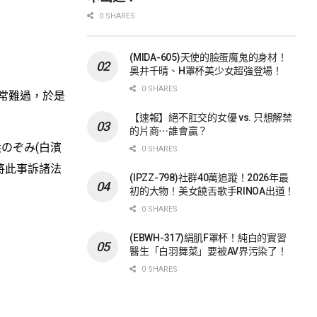
0 SHARES
(MIDA-605)天使的臉蛋魔鬼的身材！
奥井千晴、H罩杯美少女超強登場！
0 SHARES
常難過，於是
【速報】絕不肛交的女優 vs. 只想解禁
的片商⋯誰會贏？
のぞみ(白濱
0 SHARES
將此事訴諸法
(IPZZ-798)社群40萬追蹤！2026年最
初的大物！美女饒舌歌手RINOA出道！
0 SHARES
(EBWH-317)絹肌F罩杯！純白的實習
醫生「白羽舞菜」要被AV界污染了！
0 SHARES