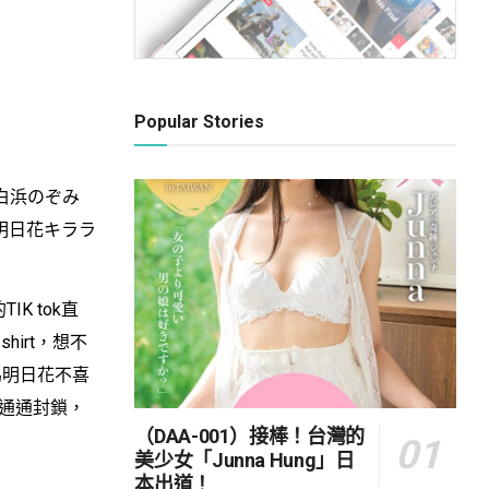
Popular Stories
「白浜のぞみ
明日花キララ
K tok直
irt，想不
為明日花不喜
式通通封鎖，
（DAA-001）接棒！台灣的
美少女「Junna Hung」日
本出道！