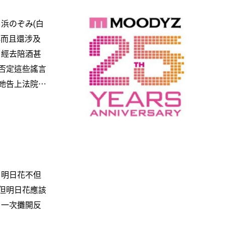
浜のぞみ(白
群而且還涉及
曾經去陪酒甚
否定這些謠言
她告上法院⋯
明日花不但
但明日花應該
」一次攤開反