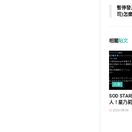
暫停發
司)怎
相關
貼文
八卦
SOD ST
人！星乃
2026-08-06