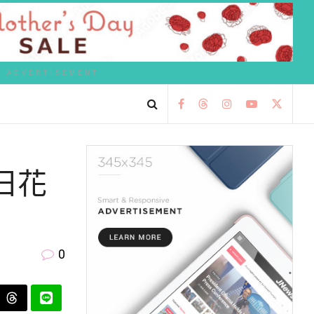
ADVERTISEMENT
日花
0