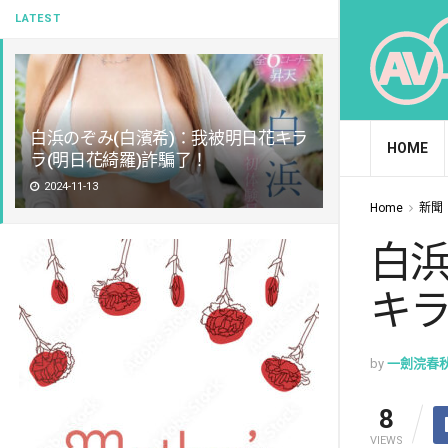
LATEST
白浜のぞみ(白濱希)：我被明日花キラ
HOME
ラ(明日花綺羅)詐騙了！
2024-11-13
Home
新聞
白浜
キラ
by
一劍浣春
8
VIEWS