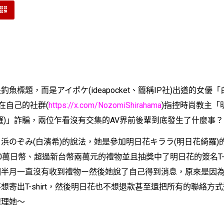
標題，而是アイポケ(ideapocket、簡稱IP社)出道的女優
」在自己的社群(
https://x.com/NozomiShirahama
)指控時尚教主「
羅)」詐騙，兩位乍看沒有交集的AV界前後輩到底發生了什麼事？
ぞみ(白濱希)的說法，她是參加明日花キララ(明日花綺羅)的TI
0萬日幣、超過新台幣兩萬元的禮物並且抽獎中了明日花的簽名T-sh
個半月一直沒有收到禮物ー然後她說了自己得到消息，原來是因
想寄出T-shirt，然後明日花也不想退款甚至還把所有的聯絡方
想理她〜