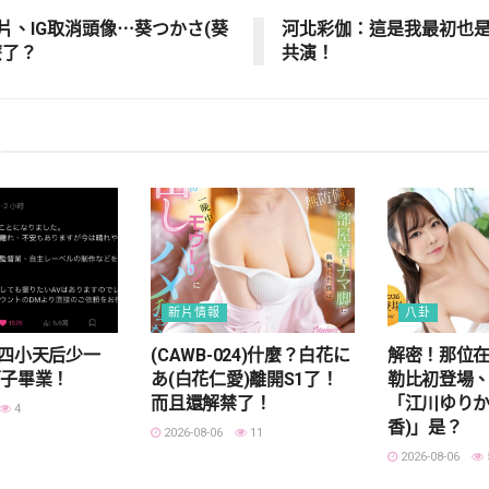
片、IG取消頭像⋯葵つかさ(葵
河北彩伽：這是我最初也
麼了？
共演！
新片情報
八卦
AR四小天后少一
(CAWB-024)什麼？白花に
解密！那位
莉子畢業！
あ(白花仁愛)離開S1了！
勒比初登場、
而且還解禁了！
「江川ゆりか
4
香)」是？
2026-08-06
11
2026-08-06