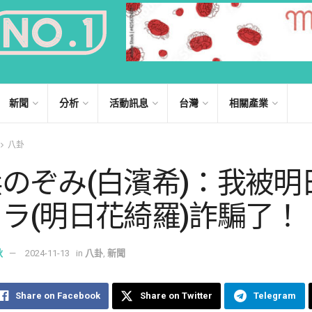
新聞
分析
活動訊息
台灣
相關產業
八卦
のぞみ(白濱希)：我被明
ラ(明日花綺羅)詐騙了！
秋
2024-11-13
in
八卦
,
新聞
Share on Facebook
Share on Twitter
Telegram