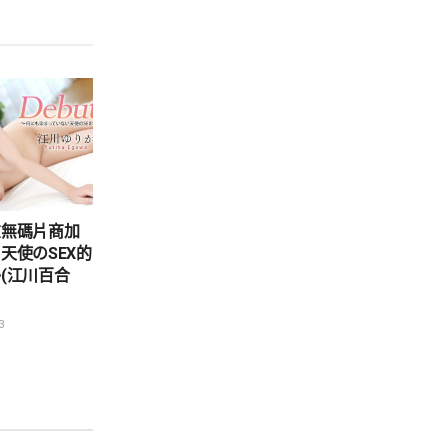
在無碼片商加
天使のSEX的
(江川百合
3