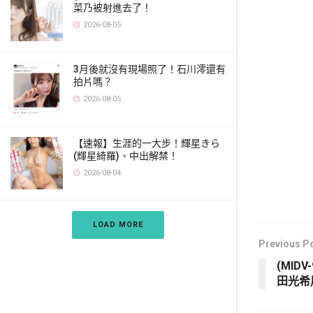
菜乃被射進去了！
2026-08-05
3月後就沒有現場照了！石川澪還有
拍片嗎？
2026-08-05
【速報】生涯的一大步！輝星きら
(輝星綺羅)、中出解禁！
2026-08-04
LOAD MORE
Previous P
(MID
田光希