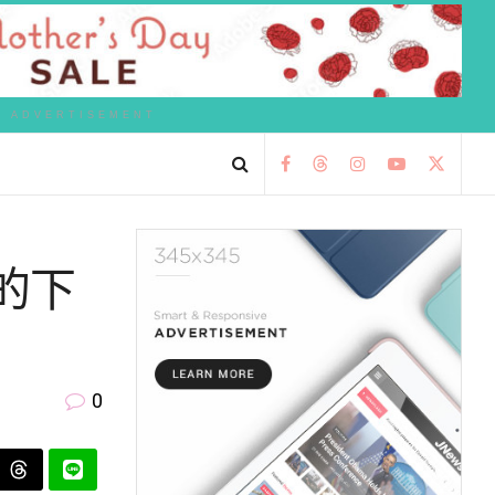
ADVERTISEMENT
她的下
0