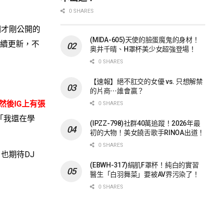
0 SHARES
才剛公開的
(MIDA-605)天使的臉蛋魔鬼的身材！
繼續更新，不
奥井千晴、H罩杯美少女超強登場！
0 SHARES
【速報】絕不肛交的女優 vs. 只想解禁
的片商⋯誰會贏？
然後IG上有張
0 SHARES
「我還在學
(IPZZ-798)社群40萬追蹤！2026年最
初的大物！美女饒舌歌手RINOA出道！
0 SHARES
也期待DJ
(EBWH-317)絹肌F罩杯！純白的實習
醫生「白羽舞菜」要被AV界污染了！
0 SHARES