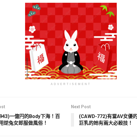
ADVERTISEMENT
ost
Next Post
V-943)一億円的Body下海！百
(CAWD-772)有當AV女
用逆兔女郎服做風俗！
巨乳的她有兩大必殺技！