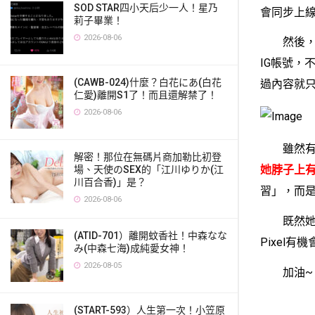
SOD STAR四小天后少一人！星乃
會同步上
莉子畢業！
2026-08-06
然後，有
IG帳號，
(CAWB-024)什麼？白花にあ(白花
過內容就
仁愛)離開S1了！而且還解禁了！
2026-08-06
雖然有命中
解密！那位在無碼片商加勒比初登
她脖子上
場、天使のSEX的「江川ゆりか(江
川百合香)」是？
習」，而是
2026-08-06
既然她是
(ATID-701）離開蚊香社！中森なな
Pixel
み(中森七海)成純愛女神！
2026-08-05
加油~
(START-593）人生第一次！小笠原