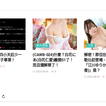
新片情報
八卦
AR四小天后少一
(CAWB-024)什麼？白花に
解密！那位
莉子畢業！
あ(白花仁愛)離開S1了！
勒比初登場、
而且還解禁了！
「江川ゆりか
2
香)」是？
2026-08-06
8
2026-08-06
)
↻