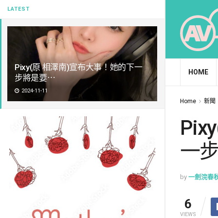
LATEST
Pixy(原 相澤南)宣布大事！她的下一
HOME
步將是要⋯
2024-11-11
Home
新聞
Pi
一
by
一劍浣春
6
VIEWS