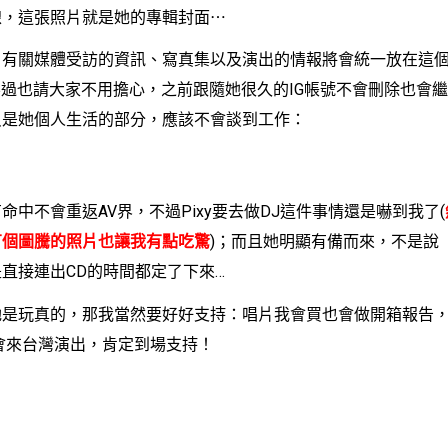
線，這張照片就是她的專輯封面⋯
關媒體受訪的資訊、寫真集以及演出的情報將會統一放在這個
不過也請大家不用擔心，之前跟隨她很久的IG帳號不會刪除也會
只是她個人生活的部分，應該不會談到工作：
不會重返AV界，不過Pixy要去做DJ這件事情還是嚇到我了(
有個圖騰的照片也讓我有點吃驚
)；而且她明顯有備而來，不是說
直接連出CD的時間都定了下來…
玩真的，那我當然要好好支持：唱片我會買也會做開箱報告，
有機會來台灣演出，肯定到場支持！