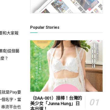
Popular Stories
要和大家報
南)這個藝
什麼？
這就是Pixy要
（DAA-001）接棒！台灣的
同一個名字，當
美少女「Junna Hung」日
售，串流平台也
本出道！