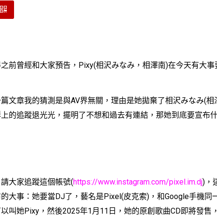
曾經和大家預告，Pixy(相沢みなみ，相澤南)在今天有大事
文章我的猜測是與AV界無關，理由是她拋棄了相沢みなみ(相澤
群上的追蹤退光光，擺明了不想和過去有連結，那她到底要宣布
大家追蹤這個帳號(
https://www.instagram.com/pixel.im.dj
)，
的大事：她要當DJ了，藝名是Pixel(皮克索)，和Google手機
以叫她Pixy，然後2025年1月11日，她的原創歌曲CD即將發