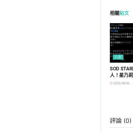
相關
貼文
八卦
SOD ST
人！星乃
2026-08-06
評論 (
0