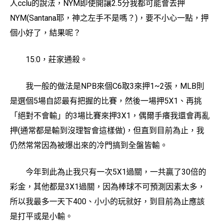
人cclu的說法，NYM即使開讓2.5分我都可能會去押
NYM(Santana耶，神之左手不是嗎？)，要不小心一點，押
個小好了，結果呢？
15:0，莊家通殺。
我一般的做法是NPB來個C6取3來押1~2張，MLB則
是選個5場自認最有把握的比賽，然後一場押5X1、再挑
「絕對不會輸」的3場比賽來押3X1，偶爾手癢我還會再亂
押(通常都是輸到沒理智會這樣做)，但直到目前為止，我
仍然常常因為被爆出來的冷門搞到全盤皆輸。
今年到此為止我只有一次5X1過關，一共贏了30倍的
彩金，其他都是3X1過關，因為棒球不可預測因素太多，
所以我最多一天下400、小小的玩就好，到目前為止應該
是打平或是小輸。