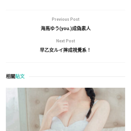
Previous Post
海馬ゆう(you.)成偽素人
Next Post
早乙女ルイ摔成視覺系！
相關
貼文