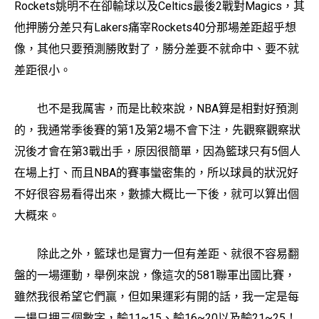
Rockets姚明不在卻輸球以及Celtics最後2戰對Magics，其
他押勝分差只有Lakers痛宰Rockets40分那場差距超乎想
像，其他只要預測勝敗對了，勝分差要不就命中、要不就
差距很小。
也不是我厲害，而是比較來說，NBA算是相對好預測
的，我通常季後賽的第1及第2場不會下注，先觀察觀察狀
況後才會在第3戰出手，原因很簡單，因為籃球只有5個人
在場上打、而且NBA的賽事蠻密集的，所以球員的狀況好
不好很容易看得出來，數據大概比一下後，就可以算出個
大概來。
除此之外，籃球也是實力一但有差距、就很不容易翻
盤的一場運動，舉例來說，像這次的581聯軍出國比賽，
雖然我很希望它們贏，但如果運彩有開的話，我一定是每
一場只押三個數字，輸11~15、輸16~20以及輸21~25！