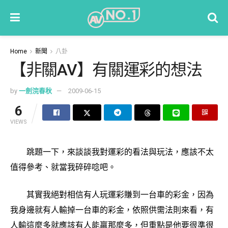
Home
新聞
八卦
【非關AV】有關運彩的想法
by
一劍浣春秋
2009-06-15
6
VIEWS
跳題一下，來談談我對運彩的看法與玩法，應該不太
值得參考、就當我碎碎唸吧。
其實我絕對相信有人玩運彩賺到一台車的彩金，因為
我身邊就有人輸掉一台車的彩金，依照供需法則來看，有
人輸這麼多就應該有人能贏那麼多，但重點是他要很準很