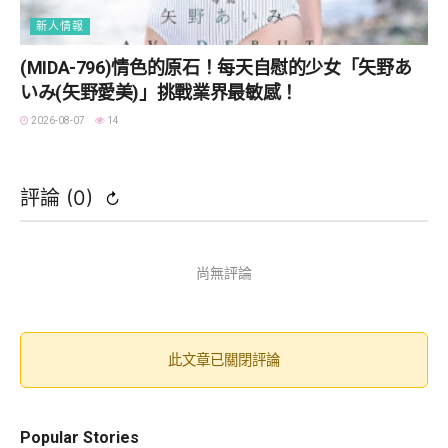
新人情報
(MIDA-796)情色的原石！每天自慰的少女「矢野あ
いみ(矢野愛美)」挑戰業界最敏感！
2026-08-07
14
評論 (
0
)
↻
尚無評論
此文章已關閉評論
Popular Stories