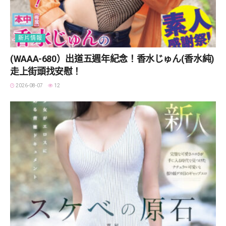
新片情報
(WAAA-680）出道五週年紀念！香水じゅん(香水純)
走上街頭找安慰！
2026-08-07
12