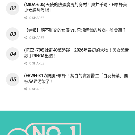
(MIDA-605)天使的臉蛋魔鬼的身材！奥井千晴、H罩杯美
少女超強登場！
0 SHARES
【速報】絕不肛交的女優 vs. 只想解禁的片商⋯誰會贏？
0 SHARES
(IPZZ-798)社群40萬追蹤！2026年最初的大物！美女饒舌
歌手RINOA出道！
0 SHARES
(EBWH-317)絹肌F罩杯！純白的實習醫生「白羽舞菜」要
被AV界污染了！
0 SHARES