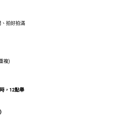
間、拍好拍滿
重複)
半小時，12點舉
)