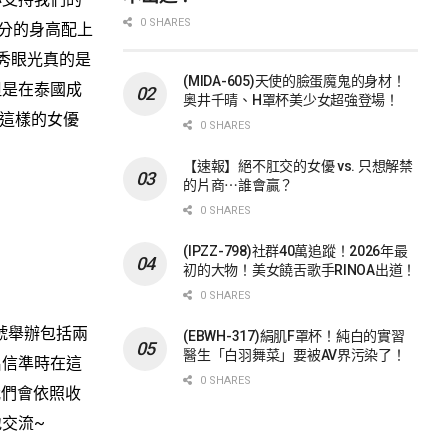
0 SHARES
公分的身高配上
秀眼光真的是
(MIDA-605)天使的臉蛋魔鬼的身材！
但是在泰國成
奥井千晴、H罩杯美少女超強登場！
這樣的女優
0 SHARES
【速報】絕不肛交的女優 vs. 只想解禁
的片商⋯誰會贏？
0 SHARES
(IPZZ-798)社群40萬追蹤！2026年最
初的大物！美女饒舌歌手RINOA出道！
0 SHARES
號舉辦包括兩
(EBWH-317)絹肌F罩杯！純白的實習
醫生「白羽舞菜」要被AV界污染了！
名信準時在這
0 SHARES
我們會依照收
交流~