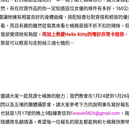
然，有在欣賞作品的你一定知道這位女優的條件有多好，160
上圍讓她擁有相當良好的身體曲線，搭配蚊香社對穿搭和梳妝的優
好看，而且有趣的雖然從寫真來看七嶋舞是個不折不扣的辣妹，
台我卻覺得她有夠甜，
再加上熱愛Hello Kitty的嗜好非常卡娃依
，
」那是可以輕易勾走粉絲三魂七魄的⋯
請大家一起見證七嶋舞的魅力：我們教會在
1
月
24
號到
1
月
26
棚閃以及五場的團體攝影會，請大家參考下方的說明事先寫好報
、也就是
1
月
17
號的晚上
9
點鐘寄信到
foraver0826@gmail.com
，
序陸續將名額填滿，希望每一位報名的朋友都能
夠和七嶋舞快樂地