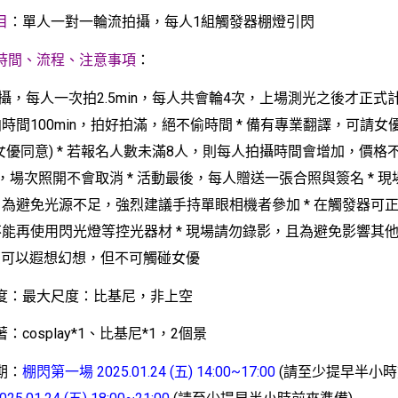
目
：單人一對一輪流拍攝，每人1組觸發器棚燈引閃
時間、流程、注意事項
：
拍攝，每人一次拍2.5min，每人共會輪4次，上場測光之後才正式
時間100min，拍好拍滿，絕不偷時間
* 備有專業翻譯，可請女
女優同意)
* 若報名人數未滿8人，則每人拍攝時間會增加，價格
，場次照開不會取消
* 活動最後，每人贈送一張合照與簽名
* 
，為避免光源不足，強烈建議手持單眼相機者參加
* 在觸發器可
不能再使用閃光燈等控光器材
* 現場請勿錄影，且為避免影響其
 您可以遐想幻想，但不可觸碰女優
演尺度：最大尺度：比基尼，非上空
著：cosplay*1、比基尼*1，2個景
日期：
棚閃第一場 2025.01.24 (五) 14:00~17:00
(請至少提早半小時