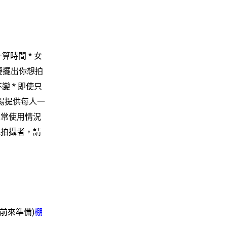
計算時間
* 女
優擺出你想拍
不變
* 即使只
現場提供每人一
正常使用情況
他拍攝者，請
前來準備)
棚