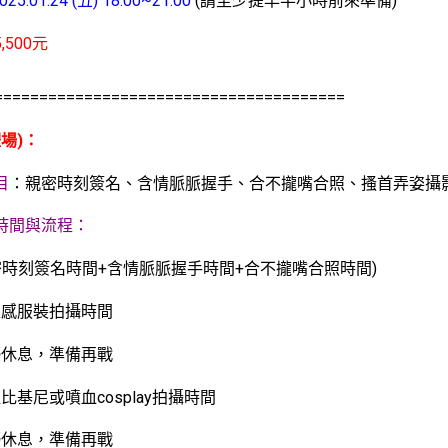
5.01.24 (五) 18:00~21:00
(請至少提早半小時前來準備)
5,500元
=======================================
場)：
目
：親密時刻簽名、含情脈脈握手、合不攏嘴合照、搔首弄姿攝
時間與流程：
(親密時刻簽名時間+含情脈脈握手時間+合不攏嘴合照時間)
超性感服裝拍攝時間
女優休息，準備再戰
噴血比基尼或噴血cosplay拍攝時間
女優休息，準備再戰