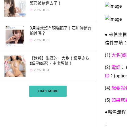
菜乃被射進去了！
2026-08-05
3月後就沒有現場照了！石川澪還有
拍片嗎？
● 來信主
2026-08-05
信件需填
(1)
大名(或
【速報】生涯的一大步！輝星きら
(輝星綺羅)、中出解禁！
(2)
電話
：
2026-08-04
ID
：(optio
(4)
想要報
LOAD MORE
(5)
如果您
●報名流程
↓