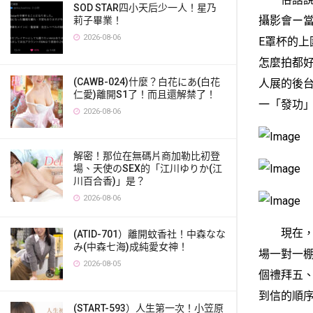
SOD STAR四小天后少一人！星乃
攝影會ー當
莉子畢業！
2026-08-06
E罩杯的
怎麼拍都
(CAWB-024)什麼？白花にあ(白花
人展的後
仁愛)離開S1了！而且還解禁了！
一「發功
2026-08-06
解密！那位在無碼片商加勒比初登
場、天使のSEX的「江川ゆりか(江
川百合香)」是？
2026-08-06
現在，邀
(ATID-701）離開蚊香社！中森なな
み(中森七海)成純愛女神！
場一對一
2026-08-05
個禮拜五
到信的順
(START-593）人生第一次！小笠原