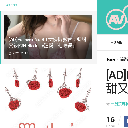
LATEST
[AD]Foraver No.80 女優攝影會：既甜
HOME
又辣的Hello kitty狂粉「七嶋舞」
2025-01-13
Home
活動
[AD
甜又
by
一劍浣春
16
VIEWS