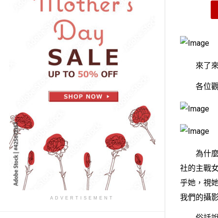
來了來了
各位觀眾
為什麼說
社的主戰
乎她，視她
我們的攝
ADVERTISEMENT
俗話說得