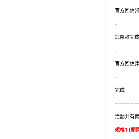
官方回信(
↓
您匯款完
↓
官方回信(
↓
完成
——————
活動共有
規格1 (棚閃