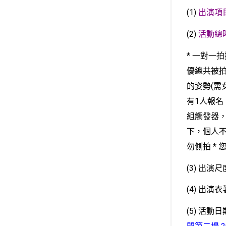
(1)
出演項
(2)
活動總
* 一對一
優總共被拍
的姿勢(需
有1人報名
組觸發器
下，個人
勿側拍
*
(3) 出
(4) 出演衣
(5) 活動