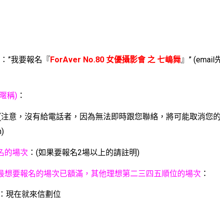
旨：”我要報名『
ForAver No.80 女優攝影會 之 七嶋舞
』” (ema
：
暱稱)
：
 (注意，沒有給電話者，因為無法即時跟您聯絡，將可能取消您的
n)
名的場次
：(如果要報名2場以上的請註明)
最想要報名的場次已額滿，其他理想第二三四五順位的場次
：
：現在就來信劃位