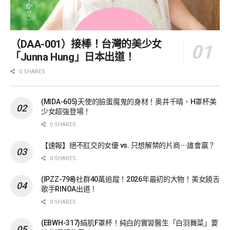
（DAA-001）接棒！台灣的美少女
「Junna Hung」日本出道！
0 SHARES
(MIDA-605)天使的臉蛋魔鬼的身材！奥井千晴、H罩杯美
少女超強登場！
0 SHARES
【速報】絕不肛交的女優 vs. 只想解禁的片商⋯誰會贏？
0 SHARES
(IPZZ-798)社群40萬追蹤！2026年最初的大物！美女饒舌
歌手RINOA出道！
0 SHARES
(EBWH-317)絹肌F罩杯！純白的實習醫生「白羽舞菜」要