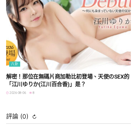
八卦
解密！那位在無碼片商加勒比初登場、天使のSEX的
「江川ゆりか(江川百合香)」是？
2026-08-06
8
評論 (
0
)
↻