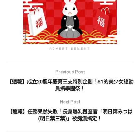
ADVERTISEMENT
Previous Post
【速報】成立20週年慶第三支特別企劃！S1的美少女總動
員搞學園祭！
Next Post
【速報】任務果然失敗！長身爆乳搜查官「明日葉みつは
(明日葉三葉)」被痴漢搞定！