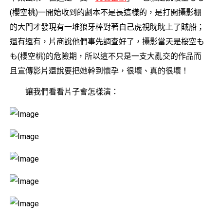
(櫻空桃)一開始收到的劇本不是長這樣的，是打開攝影棚
的大門才發現有一堆狼牙棒對著自己虎視眈眈上了賊船；
還有還有，片商說他們事先調查好了，攝影當天是桜空も
も(櫻空桃)的危險期，所以這不只是一支大亂交的作品而
且宣傳影片還說要把她幹到懷孕，很壞、真的很壞！
讓我們看看片子會怎樣演：