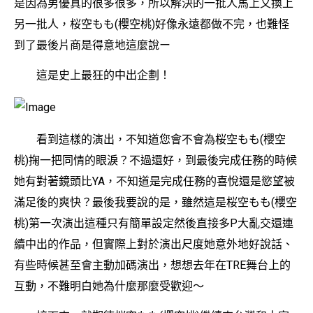
是因為男優真的很多很多，所以解決的一批人馬上又換上
另一批人，桜空もも(櫻空桃)好像永遠都做不完，也難怪
到了最後片商是得意地這麼說ー
這是史上最狂的中出企劃！
看到這樣的演出，不知道您會不會為桜空もも(櫻空
桃)掬一把同情的眼淚？不過還好，到最後完成任務的時候
她有對著鏡頭比YA，不知道是完成任務的喜悅還是慾望被
滿足後的爽快？最後我要說的是，雖然這是桜空もも(櫻空
桃)第一次演出這種只有簡單設定然後直接多P大亂交還連
續中出的作品，但實際上對於演出尺度她意外地好說話、
有些時候甚至會主動加碼演出，想想去年在TRE舞台上的
互動，不難明白她為什麼那麼受歡迎～