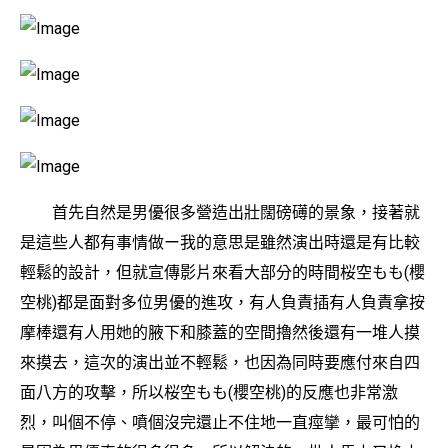
首先自然是男優很多營造出壯闊磅礡的景象，接著就
是這些人都有事情做ー我的意思是雖然演出時還是有比較
輕鬆的設計，但就宣傳影片來看大部分的時間桜空もも(櫻
空桃)都是面對多位男優的進攻，有人負責插有人負責拿按
摩棒還有人用她的腋下和膝蓋的空間擼然後還有一堆人摸
來摸去，這次的演出並不輕鬆，也因為同時要應付來自四
面八方的攻擊，所以桜空もも(櫻空桃)的反應也非常激
烈，叫個不停、噴個沒完還止不住地一直痙攣，最可怕的