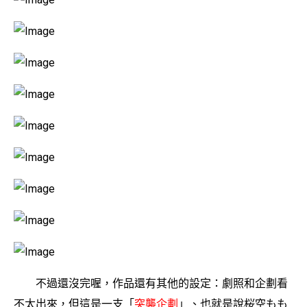
不過還沒完喔，作品還有其他的設定：劇照和企劃看
不太出來，但這是一支「
突襲企劃
」、也就是說桜空もも