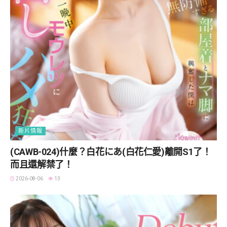
新片情報
(CAWB-024)什麼？白花にあ(白花仁愛)離開S1了！
而且還解禁了！
2026-08-06
13