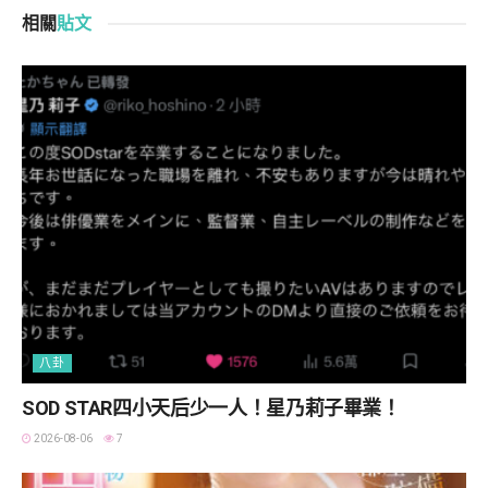
相關
貼文
八卦
SOD STAR四小天后少一人！星乃莉子畢業！
2026-08-06
7