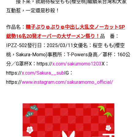
接下來，就期待桜空もも(櫻空桃)繼續來台灣和大家
互動惹，一定還是秒殺！
作品名：
精子ぶりゅぶりゅ中出し大乱交ノーカットSP
総勢16名20発オーバーの大ザーメン祭り！
品 番：
IPZZ-502
發行日：2025/03/11
女優名：桜空 もも(櫻空
桃，Sakura-Momo)
事務所：T-Powers
身高／罩杯：160公
分／G罩杯
X：
https://
x.com/sakumomo1203
X：
https://
x.com/Sakura__sub
IG
：
https://
www.instagram.com/sakuramomo_official/