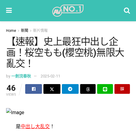
Home
新聞
新片情報
【速報】史上最狂中出し企
画！桜空もも(櫻空桃)無限大
亂交！
by
一劍浣春秋
2025-02-11
46
VIEWS
是
中出し大乱交
！