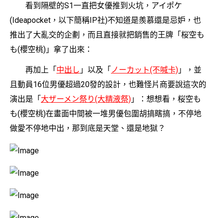
看到隔壁的S1一直把女優推到火坑，アイポケ
(Ideapocket，以下簡稱IP社)不知道是羨慕還是忌妒，也
推出了大亂交的企劃，而且直接就把銷售的王牌「桜空も
も(櫻空桃)」拿了出來：
再加上「
中出し
」以及「
ノーカット(不喊卡)
」，並
且動員16位男優超過20發的設計，也難怪片商要說這次的
演出是「
大ザーメン祭り(大精液祭)
」：想想看，桜空も
も(櫻空桃)在畫面中間被一堆男優包圍胡搞瞎搞，不停地
做愛不停地中出，那到底是天堂、還是地獄？