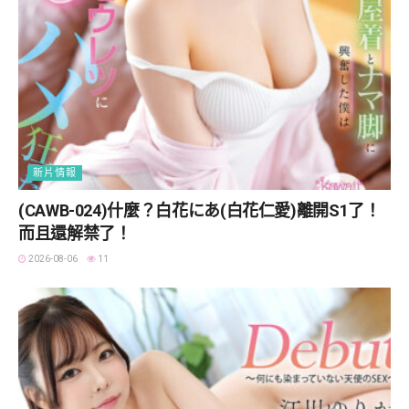
新片情報
(CAWB-024)什麼？白花にあ(白花仁愛)離開S1了！
而且還解禁了！
2026-08-06
11