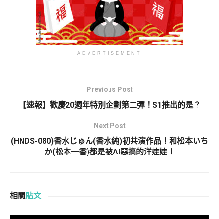
ADVERTISEMENT
Previous Post
【速報】歡慶20週年特別企劃第二彈！S1推出的是？
Next Post
(HNDS-080)香水じゅん(香水純)初共演作品！和松本いち
か(松本一香)都是被AI惡搞的洋娃娃！
相關
貼文