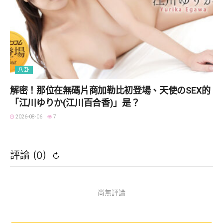
八卦
解密！那位在無碼片商加勒比初登場、天使のSEX的
「江川ゆりか(江川百合香)」是？
2026-08-06
7
評論 (
0
)
↻
尚無評論