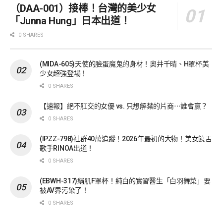
（DAA-001）接棒！台灣的美少女
「Junna Hung」日本出道！
0 SHARES
(MIDA-605)天使的臉蛋魔鬼的身材！奥井千晴、H罩杯美
少女超強登場！
0 SHARES
【速報】絕不肛交的女優 vs. 只想解禁的片商⋯誰會贏？
0 SHARES
(IPZZ-798)社群40萬追蹤！2026年最初的大物！美女饒舌
歌手RINOA出道！
0 SHARES
(EBWH-317)絹肌F罩杯！純白的實習醫生「白羽舞菜」要
被AV界污染了！
0 SHARES