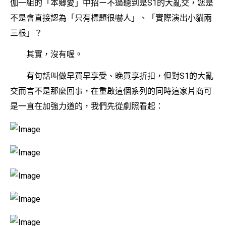
伽一組的「本鄉愛」中招ー不過聽到是S1的大亂交，您是
不是會直接認為「只有標題很嚇人」、「實際演出小貓兩
三根」？
其實，沒有喔。
有句話叫做早買早享受、晚買享折扣，但對S1的大亂
交而言不是那麼回事，在重啟這個系列的同時這家片商可
是一直在加強力道的，我們先從劇照看起：