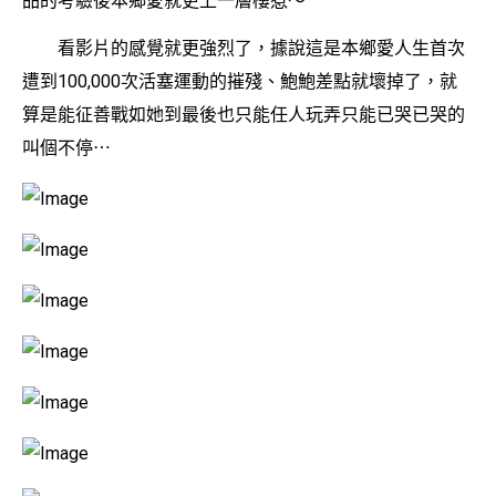
品的考驗後本鄉愛就更上一層樓惹〜
看影片的感覺就更強烈了，據說這是本鄉愛人生首次
遭到100,000次活塞運動的摧殘、鮑鮑差點就壞掉了，就
算是能征善戰如她到最後也只能任人玩弄只能已哭已哭的
叫個不停⋯