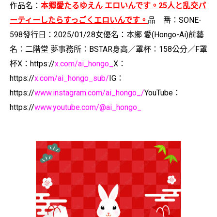
作品名：
本郷愛たるゆえん エロいんです。25人と乱交パ
ーティーしたらすっごくエロいんです。
品 番：SONE-
598
發行日：2025/01/28
女優名：本鄉 愛(Hongo-Ai)
前藝
名：二階堂 夢
事務所：BSTAR
身高／罩杯：158公分／F罩
杯
X：
https://
x.com/ai_hongo_
X：
https://
x.com/ai_hongo_sub/
IG：
https://
www.instagram.com/ai_hongo_/
YouTube：
https://
www.youtube.com/@ai_hongo_