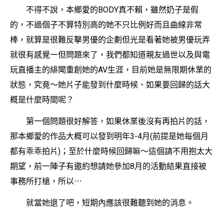
不得不說，本鄉愛的BODY真不賴，雖然奶子是假
的，不過個子不算特別高的她不只比例好而且曲線非常
棒，就算是很難反擊男優的企劃但光是看著她被男優玩弄
就很有感覺ー但問題來了，我們都知道親友過世以及與電
玩直播主的緋聞重創她的AV生涯，目前她是無限期休業的
狀態，究竟〜她片子能發到什麼時候、如果要回歸的話大
概是什麼時間呢？
第一個問題很好解答，如果休業後沒有再拍片的話，
那本鄉愛的作品大概可以發到明年3-4月(前提是她每個月
都有乖乖拍片)；至於什麼時候回歸嘛〜這個請不用抱太大
期望，前一陣子有邀約想請她參加8月的活動結果直接被
事務所打槍，所以⋯
就當她退了吧，短期內應該很難聽到她的消息。