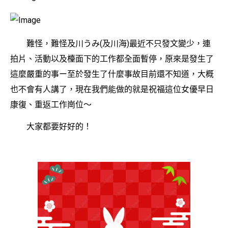
難怪，難怪及川うみ(及川海)最近不只發文變少，連
拍片、活動以及檯面下的工作都全面暫停，原來是發生了
這麼嚴重的事ー至於發生了什麼事故目前還不知道，大概
也不會有人講了，現在我們能做的就是祝福這位女優早日
康復、重返工作崗位～
大家都要好好的！