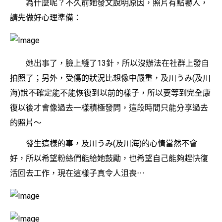
為什麼呢？不久前她發文說明原因，照片有點嚇人，
請先做好心理準備：
她出事了，臉上縫了13針，所以沒辦法在社群上發自
拍照了；另外，受傷的狀況比想像中嚴重，及川うみ(及川
海)說不確定能不能恢復到以前的樣子，所以要等到完全康
復以後才會像過去一樣積極發問，這段時間只能分享過去
的照片～
發生這樣的事，及川うみ(及川海)的心情當然不會
好，所以希望粉絲們能給她鼓勵，也希望自己能夠趕快復
活回去工作，現在這樣子真令人沮喪⋯