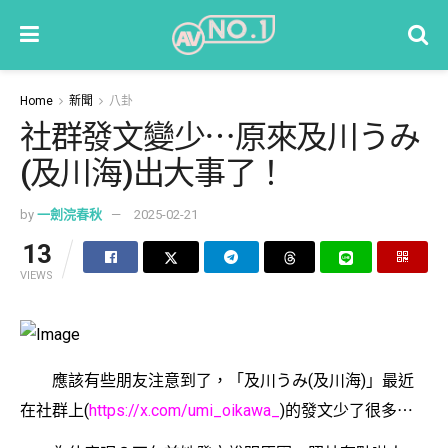
Home
新聞
八卦
社群發文變少⋯原來及川うみ
(及川海)出大事了！
by
一劍浣春秋
2025-02-21
13
VIEWS
應該有些朋友注意到了，「及川うみ(及川海)」最近
在社群上(
https://x.com/umi_oikawa_
)的發文少了很多⋯