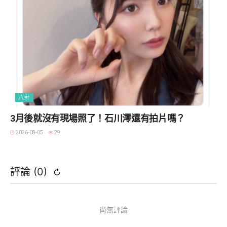
八卦
3月後就沒有現場照了！石川澪還有拍片嗎？
2026-08-05
29
評論 (
0
)
↻
尚無評論