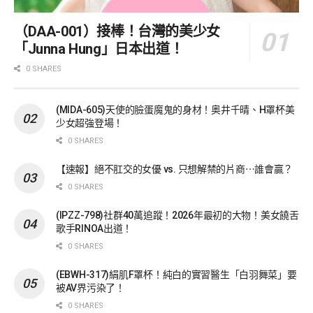
（DAA-001）接棒！台灣的美少女
「Junna Hung」日本出道！
0 SHARES
(MIDA-605)天使的臉蛋魔鬼的身材！奥井千晴、H罩杯美
少女超強登場！
0 SHARES
【速報】絕不肛交的女優 vs. 只想解禁的片商⋯誰會贏？
0 SHARES
(IPZZ-798)社群40萬追蹤！2026年最初的大物！美女饒舌
歌手RINOA出道！
0 SHARES
(EBWH-317)絹肌F罩杯！純白的實習醫生「白羽舞菜」要
被AV界污染了！
0 SHARES