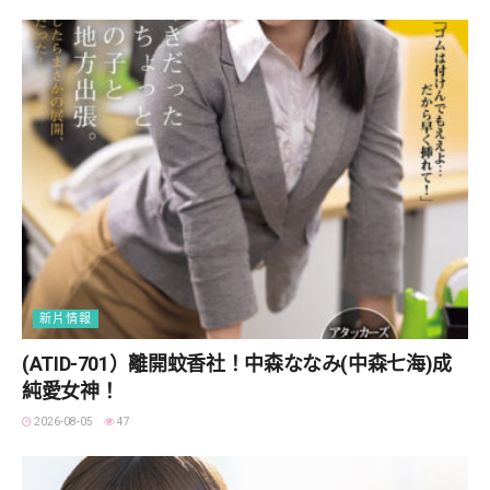
新片情報
(ATID-701）離開蚊香社！中森ななみ(中森七海)成
純愛女神！
2026-08-05
47