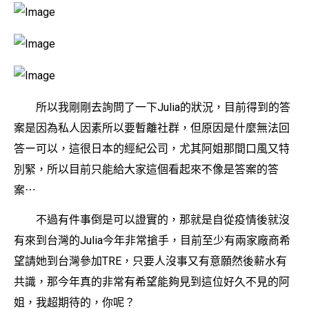
所以我剛剛去詢問了一下Julia的狀況，目前得到的答
案是因為私人因素所以要暫離社群，但原因是什麼無法回
答ー可以，這很日本的經紀公司，尤其阿姐那間口風又特
別緊，所以目前只能給大家這個看起來不像是答案的答
案⋯
不過有件事倒是可以證實的，那就是自從疫情後就沒
有來到台灣的Julia今年非常搶手，目前至少有兩家廠商希
望請她到台灣參加TRE，只要人沒事又有意願然後薪水有
共識，那今年真的非常有希望能夠見到這位好久不見的阿
姐，我超期待的，你呢？