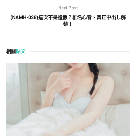
Next Post
(NAMH-028)這次不是造假？椎名心春、真正中出し解
禁！
相關
貼文