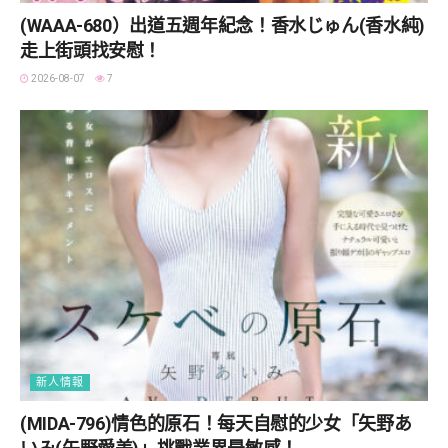
(WAAA-680）出道五週年紀念！香水じゅん(香水純)
走上街頭找安慰！
2026-08-07
7
新人情報
(MIDA-796)情色的原石！每天自慰的少女「矢野あ