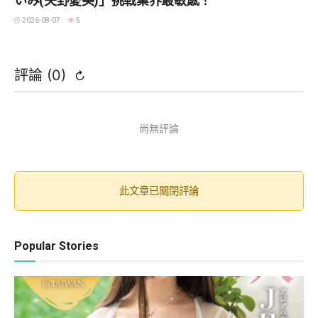
いみ(矢野愛美)」挑戰業界最敏感！
2026-08-07
5
評論 (
0
)
↻
尚無評論
此文章已關閉評論
Popular Stories