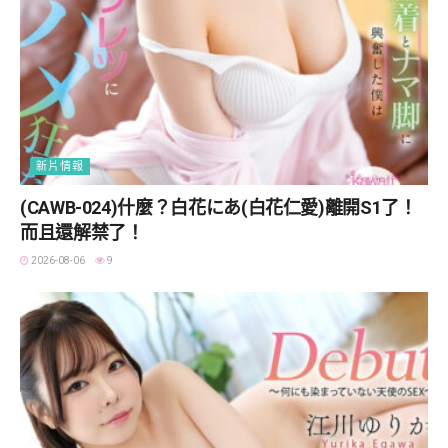
新片情報
(CAWB-024)什麼？白花にあ(白花仁愛)離開S1了！
而且還解禁了！
2026-08-06
9