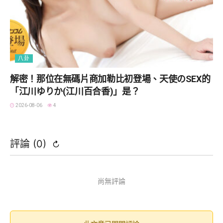
八卦
解密！那位在無碼片商加勒比初登場、天使のSEX的
「江川ゆりか(江川百合香)」是？
2026-08-06
4
評論 (
0
)
↻
尚無評論