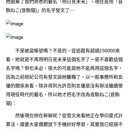
她拋棄了我們熟悉的藝名「明日見未来」，現在是用「音
駒ねこ(音駒猫)」的名字發文了⋯
不是被盜帳號嗎？不是的，從追蹤有超過250000來
看，她就是不再用明日見未来這個名字了ー是不喜歡這個
名字嗎？倒也未必，很大的可能是她不能再用這個名字，
因為之前經紀公司有發文說她離職了，以一般事務所和女
優的關係來看，除非得到允許否則女優是沒有辦法繼續使
用現役時代的藝名，所以她才把名字改為音駒ねこ(音駒
猫)：
然後現在她在幹嘛呢？從發文來看她正在學印度式計
算法，還要大家偶爾放下手機好好學習，其實我已經搞不