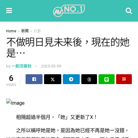
Home
新聞
八卦
不做明日見未来後，現在的她
是⋯
by
一劍浣春秋
2025-03-09
6
VIEWS
相隔超過半個月，「她」又更新了X！
之所以稱呼她是她，是因為她已經不再是她ー沒錯，