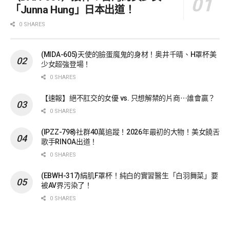
「Junna Hung」日本出道！
0 SHARES
(MIDA-605)天使的臉蛋魔鬼的身材！奥井千晴、H罩杯美
少女超強登場！
0 SHARES
【速報】絕不肛交的女優 vs. 只想解禁的片商⋯誰會贏？
0 SHARES
(IPZZ-798)社群40萬追蹤！2026年最初的大物！美女饒舌
歌手RINOA出道！
0 SHARES
(EBWH-317)絹肌F罩杯！純白的實習醫生「白羽舞菜」要
被AV界污染了！
0 SHARES