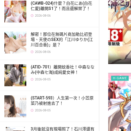
(CAWB-024)什麼？白花にあ(白花
仁愛)離開S1了！而且還解禁了！
2026-08-06
解密！那位在無碼片商加勒比初登
場、天使のSEX的「江川ゆりか(江
川百合香)」是？
2026-08-06
(ATID-701）離開蚊香社！中森なな
み(中森七海)成純愛女神！
H-GAME
2026-08-05
(START-593）人生第一次！小笠原
菜乃被射進去了！
2026-08-05
3月後就沒有現場照了！石川澪還有