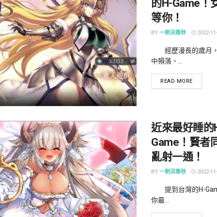
的H-Game
等你！
BY
一劍浣春秋
2022-11
經歷漫長的歲月，
中殞落，...
DETAILS
READ MORE
近來最好睡的H
Game！賢者
亂射一通！
BY
一劍浣春秋
2022-11
提到台灣的H-Ga
你最...