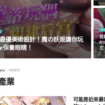
H-
E
從
最優美術設計！魔の妖姬讓你玩
R
me保養眼睛！
它
gory
相關產業
產業
可能是近來最