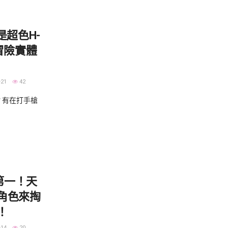
是超色H-
冒險實體
-21
42
有在打手槍
售第一！天
角色來掏
！
-14
20