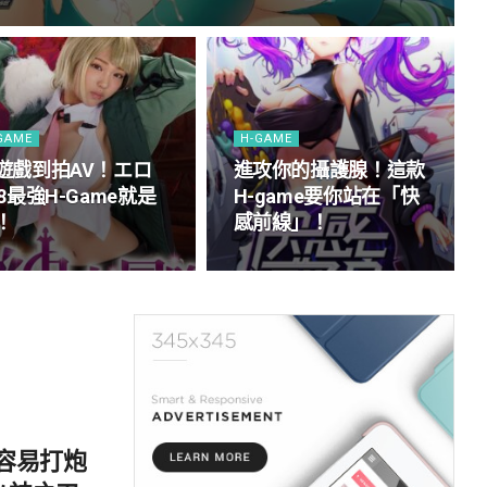
GAME
H-GAME
遊戲到拍AV！エロ
進攻你的攝護腺！這款
18最強H-Game就是
H-game要你站在「快
！
感前線」！
容易打炮