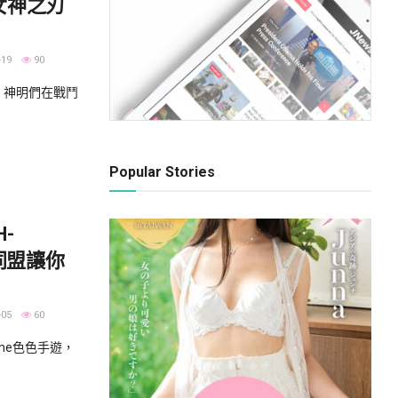
！女神之刃
-19
90
神明們在戰鬥
Popular Stories
-
同盟讓你
-05
60
me色色手遊，