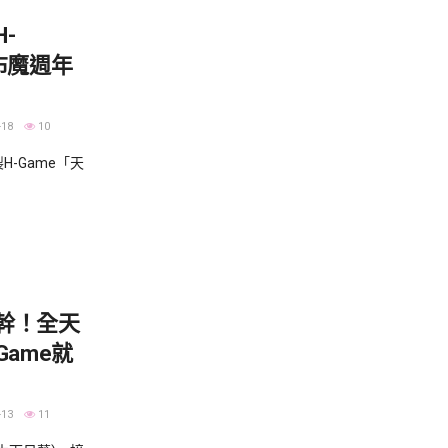
-
布魔週年
-18
10
-Game「天
幹！全天
Game就
-13
11