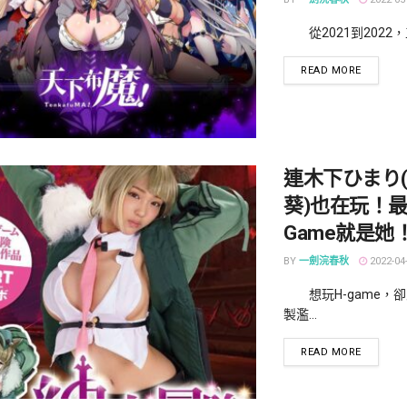
從2021到2022，工口
DETAILS
READ MORE
連木下ひまり
葵)也在玩！最
Game就是她
BY
一劍浣春秋
2022-04
想玩H-game，
製濫...
DETAILS
READ MORE