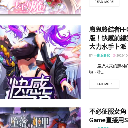
DETAILS
READ MORE
魔鬼終結者H-
版！快感前線
大力水手卜派
BY
一劍浣春秋
2022-10
最近未來的題材
遊，雖...
DETAILS
READ MORE
不必征服女角
Game直接用