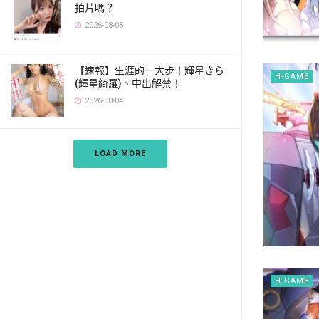
拍片嗎？
2026-08-05
【速報】生涯的一大步！輝星きら
H-GAME
(輝星綺羅)、中出解禁！
2026-08-04
LOAD MORE
H-GAME