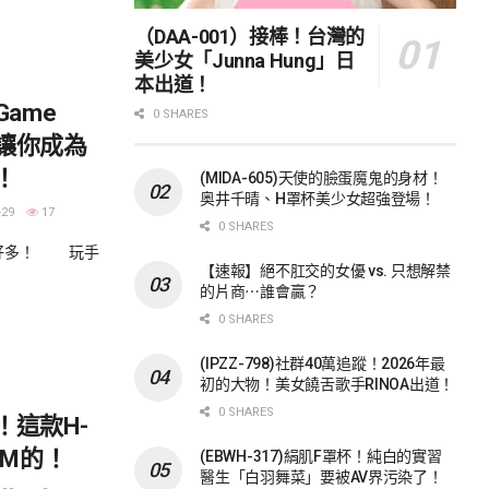
（DAA-001）接棒！台灣的
美少女「Junna Hung」日
本出道！
Game
0 SHARES
讓你成為
！
(MIDA-605)天使的臉蛋魔鬼的身材！
奥井千晴、H罩杯美少女超強登場！
-29
17
0 SHARES
好多！ 玩手
【速報】絕不肛交的女優 vs. 只想解禁
的片商⋯誰會贏？
0 SHARES
(IPZZ-798)社群40萬追蹤！2026年最
初的大物！美女饒舌歌手RINOA出道！
0 SHARES
！這款H-
SM的！
(EBWH-317)絹肌F罩杯！純白的實習
醫生「白羽舞菜」要被AV界污染了！