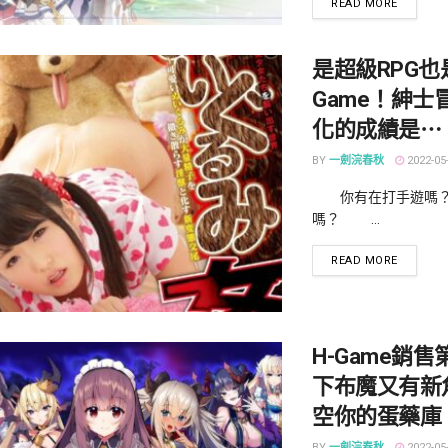
DETAILS
READ MORE
是超級RPG也
Game！紳士
化的成績是⋯
BY
一劍浣春秋
2022-05
你有在打手遊嗎？
嗎？ ...
DETAILS
READ MORE
H-Game銷
下布魔又有新
空你的蛋藥庫
BY
一劍浣春秋
2022-05