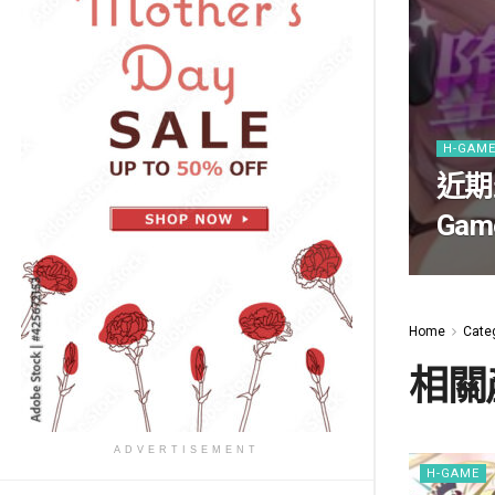
H-GAM
近期
Ga
Home
Cate
相關
ADVERTISEMENT
H-GAME