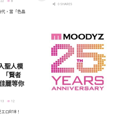
-22
8
0 SHARES
代，當「色晶
入聖人模
e！「賢者
0佳麗等你
-13
12
ロR18！