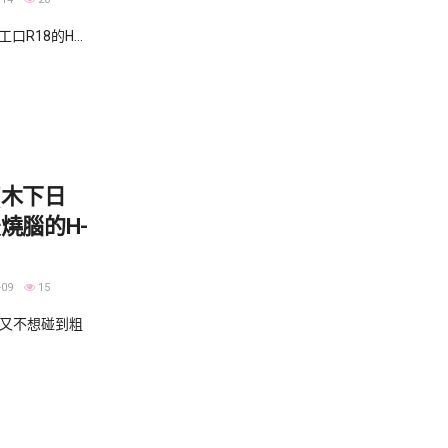
R18的H...
(木下日
燒腦的H-
！
-09
15
卻又不想碰到粗