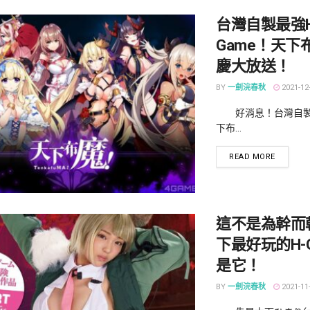
台灣自製最強H
Game！天下
慶大放送！
BY
一劍浣春秋
2021-12
好消息！台灣自製H
下布...
DETAILS
READ MORE
這不是為幹而
下最好玩的H-
是它！
BY
一劍浣春秋
2021-11