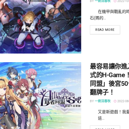
BY
一劍浣春秋
2022-10
在機甲與戰亂的時
石(媽的...
DETAILS
READ MORE
最容易讓你進
式的H-Gam
同盟」後宮5
翻牌子！
BY
一劍浣春秋
2022-08
又是新遊戲！我愛エ
這...